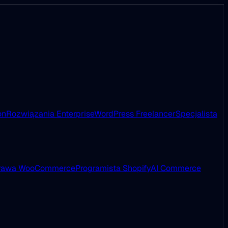
on
Rozwiązania Enterprise
WordPress Freelancer
Specjalista
rawa WooCommerce
Programista Shopify
AI Commerce