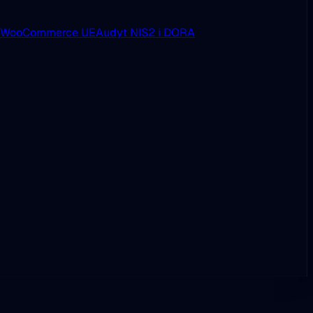
i WooCommerce UE
Audyt NIS2 i DORA