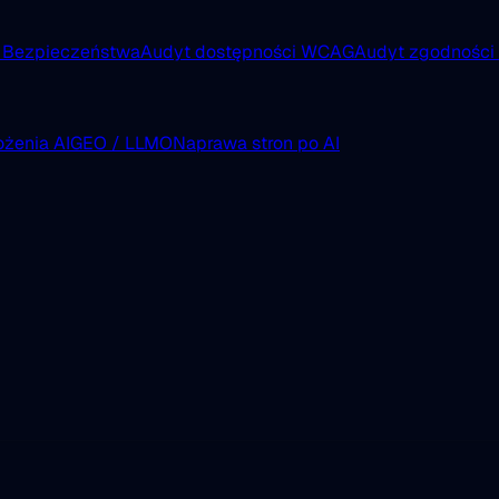
 Bezpieczeństwa
Audyt dostępności WCAG
Audyt zgodnośc
żenia AI
GEO / LLMO
Naprawa stron po AI