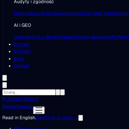
Audyty i zgodność
Optymalizacja Szybkości
Audyt Core Web Vitals
Audyt
AI i GEO
Integracja AI z WordPressem
Rozwój serwera MCP
Wdro
O mnie
Portfolio
Blog
Kontakt
PL
EN
DE
PT
NB
ES
Kontakt
Napisz
Read in English.
Switch to English →