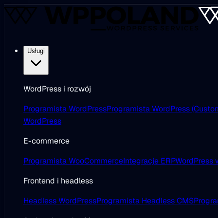
Usługi
WordPress i rozwój
Programista WordPress
Programista WordPress (Custo
WordPress
E-commerce
Programista WooCommerce
Integracje ERP
WordPress w
Frontend i headless
Headless WordPress
Programista Headless CMS
Progra