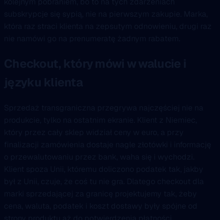
kolejnym pobraniem, bo to na tych zdarzeniach
subskrypcje się sypią, nie na pierwszym zakupie. Marka,
która raz straci klienta na zepsutym odnowieniu, drugi raz
nie namówi go na prenumeratę żadnym rabatem.
Checkout, który mówi w walucie i
języku klienta
Sprzedaż transgraniczna przegrywa najczęściej nie na
produkcie, tylko na ostatnim ekranie. Klient z Niemiec,
który przez cały sklep widział ceny w euro, a przy
finalizacji zamówienia dostaje nagle złotówki i informację
o przewalutowaniu przez bank, waha się i wychodzi.
Klient spoza Unii, któremu doliczono podatek tak, jakby
był z Unii, czuje, że coś tu nie gra. Dlatego checkout dla
marki sprzedającej za granicę projektujemy tak, żeby
cena, waluta, podatek i koszt dostawy były spójne od
strony produktu aż do potwierdzenia płatności.