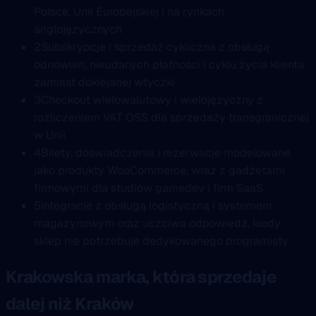
Polsce, Unii Europejskiej i na rynkach
anglojęzycznych
2
Subskrypcje i sprzedaż cykliczna z obsługą
odnowień, nieudanych płatności i cyklu życia klienta
zamiast doklejanej wtyczki
3
Checkout wielowalutowy i wielojęzyczny z
rozliczeniem VAT OSS dla sprzedaży transgranicznej
w Unii
4
Bilety, doświadczenia i rezerwacje modelowane
jako produkty WooCommerce, wraz z gadżetami
firmowymi dla studiów gamedev i firm SaaS
5
Integracje z obsługą logistyczną i systemem
magazynowym oraz uczciwa odpowiedź, kiedy
sklep nie potrzebuje dedykowanego programisty
Krakowska marka, która sprzedaje
dalej niż Kraków