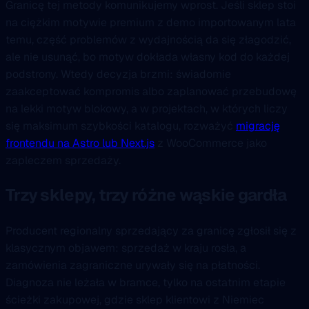
Granicę tej metody komunikujemy wprost. Jeśli sklep stoi
na ciężkim motywie premium z demo importowanym lata
temu, część problemów z wydajnością da się złagodzić,
ale nie usunąć, bo motyw dokłada własny kod do każdej
podstrony. Wtedy decyzja brzmi: świadomie
zaakceptować kompromis albo zaplanować przebudowę
na lekki motyw blokowy, a w projektach, w których liczy
się maksimum szybkości katalogu, rozważyć
migrację
frontendu na Astro lub Next.js
z WooCommerce jako
zapleczem sprzedaży.
Trzy sklepy, trzy różne wąskie gardła
Producent regionalny sprzedający za granicę zgłosił się z
klasycznym objawem: sprzedaż w kraju rosła, a
zamówienia zagraniczne urywały się na płatności.
Diagnoza nie leżała w bramce, tylko na ostatnim etapie
ścieżki zakupowej, gdzie sklep klientowi z Niemiec