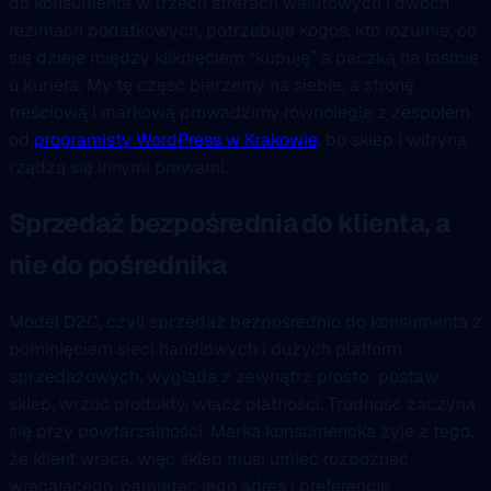
do konsumenta w trzech strefach walutowych i dwóch
reżimach podatkowych, potrzebuje kogoś, kto rozumie, co
się dzieje między kliknięciem “kupuję” a paczką na taśmie
u kuriera. My tę część bierzemy na siebie, a stronę
treściową i markową prowadzimy równolegle z zespołem
od
programisty WordPress w Krakowie
, bo sklep i witryna
rządzą się innymi prawami.
Sprzedaż bezpośrednia do klienta, a
nie do pośrednika
Model D2C, czyli sprzedaż bezpośrednio do konsumenta z
pominięciem sieci handlowych i dużych platform
sprzedażowych, wygląda z zewnątrz prosto: postaw
sklep, wrzuć produkty, włącz płatności. Trudność zaczyna
się przy powtarzalności. Marka konsumencka żyje z tego,
że klient wraca, więc sklep musi umieć rozpoznać
wracającego, pamiętać jego adres i preferencje,