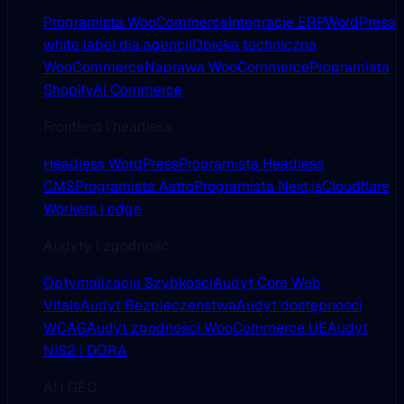
Programista WooCommerce
Integracje ERP
WordPress
white label dla agencji
Opieka techniczna
WooCommerce
Naprawa WooCommerce
Programista
Shopify
AI Commerce
Frontend i headless
Headless WordPress
Programista Headless
CMS
Programista Astro
Programista Next.js
Cloudflare
Workers i edge
Audyty i zgodność
Optymalizacja Szybkości
Audyt Core Web
Vitals
Audyt Bezpieczeństwa
Audyt dostępności
WCAG
Audyt zgodności WooCommerce UE
Audyt
NIS2 i DORA
AI i GEO