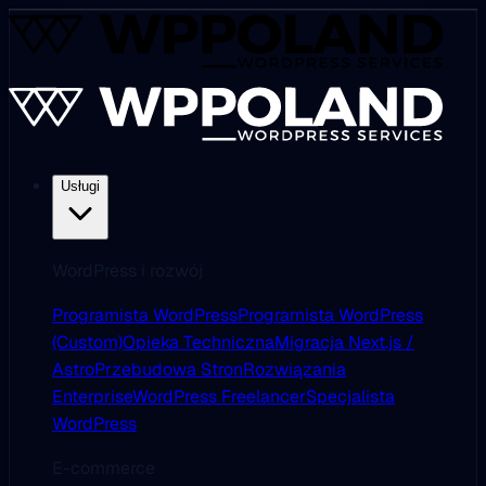
Usługi
WordPress i rozwój
Programista WordPress
Programista WordPress
(Custom)
Opieka Techniczna
Migracja Next.js /
Astro
Przebudowa Stron
Rozwiązania
Enterprise
WordPress Freelancer
Specjalista
WordPress
E-commerce