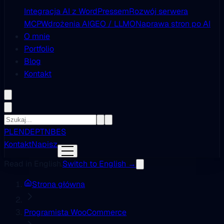
Integracja AI z WordPressem
Rozwój serwera
MCP
Wdrożenia AI
GEO / LLMO
Naprawa stron po AI
O mnie
Portfolio
Blog
Kontakt
PL
EN
DE
PT
NB
ES
Kontakt
Napisz
Read in English.
Switch to English →
Strona główna
Programista WooCommerce