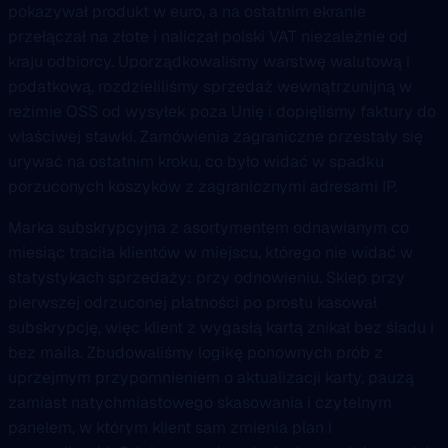
pokazywał produkt w euro, a na ostatnim ekranie
przełączał na złote i naliczał polski VAT niezależnie od
kraju odbiorcy. Uporządkowaliśmy warstwę walutową i
podatkową, rozdzieliliśmy sprzedaż wewnątrzunijną w
reżimie OSS od wysyłek poza Unię i dopięliśmy faktury do
właściwej stawki. Zamówienia zagraniczne przestały się
urywać na ostatnim kroku, co było widać w spadku
porzuconych koszyków z zagranicznymi adresami IP.
Marka subskrypcyjna z asortymentem odnawianym co
miesiąc traciła klientów w miejscu, którego nie widać w
statystykach sprzedaży: przy odnowieniu. Sklep przy
pierwszej odrzuconej płatności po prostu kasował
subskrypcję, więc klient z wygasłą kartą znikał bez śladu i
bez maila. Zbudowaliśmy logikę ponownych prób z
uprzejmym przypomnieniem o aktualizacji karty, pauzą
zamiast natychmiastowego skasowania i czytelnym
panelem, w którym klient sam zmienia plan i