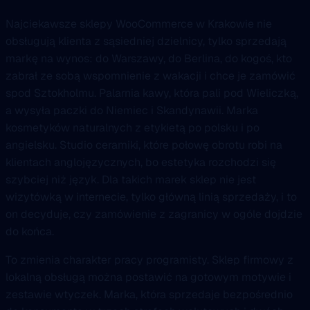
Najciekawsze sklepy WooCommerce w Krakowie nie
obsługują klienta z sąsiedniej dzielnicy, tylko sprzedają
markę na wynos: do Warszawy, do Berlina, do kogoś, kto
zabrał ze sobą wspomnienie z wakacji i chce je zamówić
spod Sztokholmu. Palarnia kawy, która pali pod Wieliczką,
a wysyła paczki do Niemiec i Skandynawii. Marka
kosmetyków naturalnych z etykietą po polsku i po
angielsku. Studio ceramiki, które połowę obrotu robi na
klientach anglojęzycznych, bo estetyka rozchodzi się
szybciej niż język. Dla takich marek sklep nie jest
wizytówką w internecie, tylko główną linią sprzedaży, i to
on decyduje, czy zamówienie z zagranicy w ogóle dojdzie
do końca.
To zmienia charakter pracy programisty. Sklep firmowy z
lokalną obsługą można postawić na gotowym motywie i
zestawie wtyczek. Marka, która sprzedaje bezpośrednio