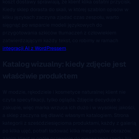
koszt dostawy sprawiają, że klient klika ostatni przycisk.
Kiedy sklep dorasta do skali, w której szablon opisów w
kilku językach zaczyna zjadać czas zespołu, warto
sięgnąć po wsparcie modeli językowych do
przygotowania szkiców tłumaczeń z człowiekiem
zatwierdzającym każdy tekst, co robimy w ramach
integracji AI z WordPressem
.
Katalog wizualny: kiedy zdjęcie jest
właściwie produktem
W modzie, rękodziele i kosmetyce naturalnej klient nie
czyta specyfikacji, tylko ogląda. Zdjęcie decyduje o
zakupie, więc marka wrzuca ich dużo i w wysokiej jakości,
a sklep zaczyna się dławić własnym katalogiem. Strona
kategorii z sześćdziesięcioma produktami, każdy z galerią
po kilka ujęć, potrafi ładować kilka megabajtów obrazów,
zanim klient w ogóle przewinie do pierwszego rzędu. Na