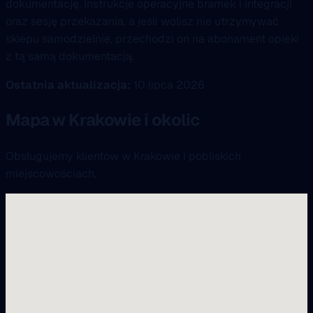
dokumentację, instrukcje operacyjne bramek i integracji
oraz sesję przekazania, a jeśli wolisz nie utrzymywać
sklepu samodzielnie, przechodzi on na abonament opieki
z tą samą dokumentacją.
Ostatnia aktualizacja:
10 lipca 2026
Mapa w Krakowie i okolic
Obsługujemy klientów w Krakowie i pobliskich
miejscowościach.