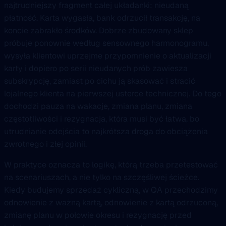
najtrudniejszy fragment całej układanki: nieudaną
płatność. Karta wygasła, bank odrzucił transakcję, na
koncie zabrakło środków. Dobrze zbudowany sklep
próbuje ponownie według sensownego harmonogramu,
wysyła klientowi uprzejme przypomnienie o aktualizacji
karty i dopiero po serii nieudanych prób zawiesza
subskrypcję, zamiast po cichu ją skasować i stracić
lojalnego klienta na pierwszej usterce technicznej. Do tego
dochodzi pauza na wakacje, zmiana planu, zmiana
częstotliwości i rezygnacja, która musi być łatwa, bo
utrudnianie odejścia to najkrótsza droga do obciążenia
zwrotnego i złej opinii.
W praktyce oznacza to logikę, którą trzeba przetestować
na scenariuszach, a nie tylko na szczęśliwej ścieżce.
Kiedy budujemy sprzedaż cykliczną, w QA przechodzimy
odnowienie z ważną kartą, odnowienie z kartą odrzuconą,
zmianę planu w połowie okresu i rezygnację przed