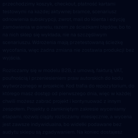
przechodzimy koszyk, checkout, płatność kartami
testowymi na każdej aktywnej bramce, scenariusz
odnowienia subskrypcji, zwrot, mail do klienta i edycję
zamówienia w panelu, razem ze ścieżkami błędów, bo to
na nich sklep się wykłada, nie na szczęśliwym
scenariuszu. Wdrożenia mają przetestowaną ścieżkę
wycofania, więc żadna zmiana nie zostawia produkcji bez
wyjścia.
Rozliczamy się w modelu B2B, z umową, fakturą VAT,
poufnością i przeniesieniem praw autorskich do kodu
wytworzonego w projekcie. Kod trafia do repozytorium, do
którego masz dostęp od pierwszego dnia, więc w każdej
chwili możesz zabrać projekt i kontynuować z innym
zespołem. Projekty o zamkniętym zakresie wyceniamy
etapami, rozwój ciągły rozliczamy miesięcznie, a wycena
jest zawsze indywidualna, bo widełki podawane bez
audytu sklepu są zgadywaniem. Na koniec dostajesz