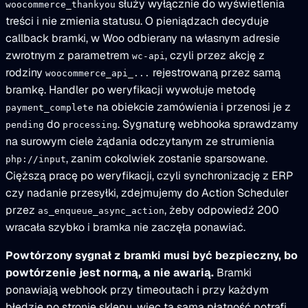
służy wyłącznie do wyświetlenia
woocommerce_thankyou
treści i nie zmienia statusu. O pieniądzach decyduje
callback bramki, w Woo odbierany na własnym adresie
zwrotnym z parametrem
, czyli przez akcję z
wc-api
rodziny
rejestrowaną przez samą
woocommerce_api_...
bramkę. Handler po weryfikacji wywołuje metodę
na obiekcie zamówienia i przenosi je z
payment_complete
do
. Sygnaturę webhooka sprawdzamy
pending
processing
na surowym ciele żądania odczytanym ze strumienia
, zanim cokolwiek zostanie sparsowane.
php://input
Cięższą pracę po weryfikacji, czyli synchronizację z ERP
czy nadanie przesyłki, zdejmujemy do Action Scheduler
przez
, żeby odpowiedź 200
as_enqueue_async_action
wracała szybko i bramka nie zaczęła ponawiać.
Powtórzony sygnał z bramki musi być bezpieczny, bo
powtórzenie jest normą, a nie awarią.
Bramki
ponawiają webhook przy timeoutach i przy każdym
błędzie po stronie sklepu, więc ta sama płatność potrafi