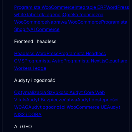
Programista WooCommerce
Integracje ERP
WordPress
white label dla agencji
Opieka techniczna
WooCommerce
Naprawa WooCommerce
Programista
Shopify
AI Commerce
Frontend i headless
Headless WordPress
Programista Headless
CMS
Programista Astro
Programista Next.js
Cloudflare
Workers i edge
Audyty i zgodność
Optymalizacja Szybkości
Audyt Core Web
Vitals
Audyt Bezpieczeństwa
Audyt dostępności
WCAG
Audyt zgodności WooCommerce UE
Audyt
NIS2 i DORA
AI i GEO