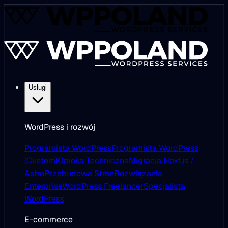
Usługi
WordPress i rozwój
Programista WordPress
Programista WordPress
(Custom)
Opieka Techniczna
Migracja Next.js /
Astro
Przebudowa Stron
Rozwiązania
Enterprise
WordPress Freelancer
Specjalista
WordPress
E-commerce