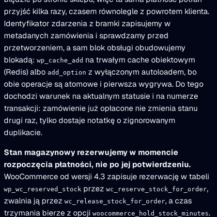
przyjść kilka razy, czasem równolegle z powrotem klienta.
Identyfikator zdarzenia z bramki zapisujemy w
metadanych zamówienia i sprawdzamy przed
przetworzeniem, a sam blok obsługi obudowujemy
blokadą:
na trwałym cache obiektowym
wp_cache_add
(Redis) albo
z wyłączonym autoloadem, bo
add_option
obie operacje są atomowe i pierwsza wygrywa. Do tego
dochodzi warunek na aktualnym statusie i na numerze
transakcji: zamówienie już opłacone nie zmienia stanu
drugi raz, tylko dostaje notatkę o zignorowanym
duplikacie.
Stan magazynowy rezerwujemy w momencie
rozpoczęcia płatności, nie po jej potwierdzeniu.
WooCommerce od wersji 4.3 zapisuje rezerwację w tabeli
przez
,
wp_wc_reserved_stock
wc_reserve_stock_for_order
zwalnia ją przez
, a czas
wc_release_stock_for_order
trzymania bierze z opcji
.
woocommerce_hold_stock_minutes