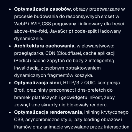
Optymalizacja zasobów
, obrazy przetwarzane w
procesie budowania do responsywnych srcset w
WebP i AVIF, CSS purgowany i inlinowany dla treści
above-the-fold, JavaScript code-split i ładowany
dynamicznie.
Architektura cachowania
, wielowarstwowo:
przeglądarka, CDN (Cloudflare), cache aplikacji
(Redis) i cache zapytań do bazy z inteligentną
inwalidacją, z osobnym potraktowaniem
dynamicznych fragmentów koszyka.
Optymalizacja sieci
, HTTP/3 z QUIC, kompresja
Brotli oraz hinty preconnect i dns-prefetch do
bramek płatniczych i geowidgetu InPost, żeby
zewnętrzne skrypty nie blokowały renderu.
Optymalizacja renderowania
, inlining krytycznego
CSS, asynchroniczne style, lazy loading obrazów i
iframów oraz animacje wyzwalane przez Intersection