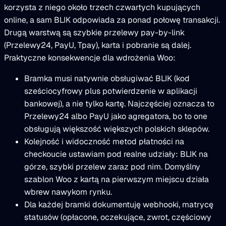
korzysta z niego około trzech czwartych kupujących
online, a sam BLIK odpowiada za ponad połowę transakcji.
Drugą warstwą są szybkie przelewy pay-by-link
(Przelewy24, PayU, Tpay), karta i pobranie są dalej.
Praktyczne konsekwencje dla wdrożenia Woo:
Bramka musi natywnie obsługiwać BLIK (kod
sześciocyfrowy plus potwierdzenie w aplikacji
bankowej), a nie tylko kartę. Najczęściej oznacza to
Przelewy24 albo PayU jako agregatora, bo to one
obsługują większość większych polskich sklepów.
Kolejność i widoczność metod płatności na
checkoucie ustawiam pod realne udziały: BLIK na
górze, szybki przelew zaraz pod nim. Domyślny
szablon Woo z kartą na pierwszym miejscu działa
wbrew nawykom rynku.
Dla każdej bramki dokumentuję webhooki, matrycę
statusów (opłacone, oczekujące, zwrot, częściowy