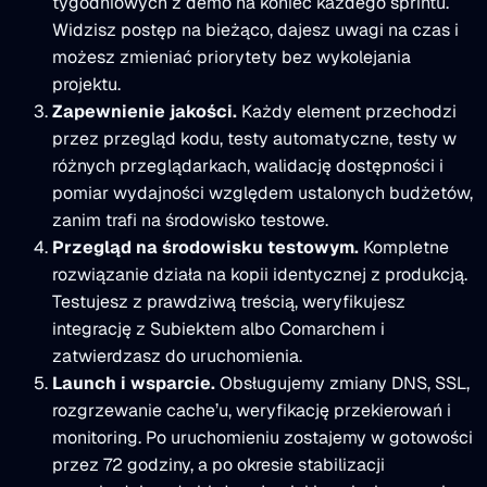
tygodniowych z demo na koniec każdego sprintu.
Widzisz postęp na bieżąco, dajesz uwagi na czas i
możesz zmieniać priorytety bez wykolejania
projektu.
Zapewnienie jakości.
Każdy element przechodzi
przez przegląd kodu, testy automatyczne, testy w
różnych przeglądarkach, walidację dostępności i
pomiar wydajności względem ustalonych budżetów,
zanim trafi na środowisko testowe.
Przegląd na środowisku testowym.
Kompletne
rozwiązanie działa na kopii identycznej z produkcją.
Testujesz z prawdziwą treścią, weryfikujesz
integrację z Subiektem albo Comarchem i
zatwierdzasz do uruchomienia.
Launch i wsparcie.
Obsługujemy zmiany DNS, SSL,
rozgrzewanie cache’u, weryfikację przekierowań i
monitoring. Po uruchomieniu zostajemy w gotowości
przez 72 godziny, a po okresie stabilizacji