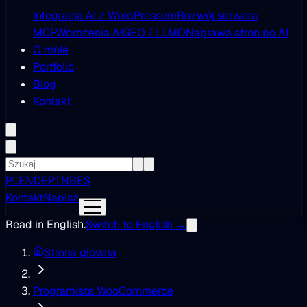
Integracja AI z WordPressem
Rozwój serwera
MCP
Wdrożenia AI
GEO / LLMO
Naprawa stron po AI
O mnie
Portfolio
Blog
Kontakt
PL
EN
DE
PT
NB
ES
Kontakt
Napisz
Read in English.
Switch to English →
Strona główna
Programista WooCommerce