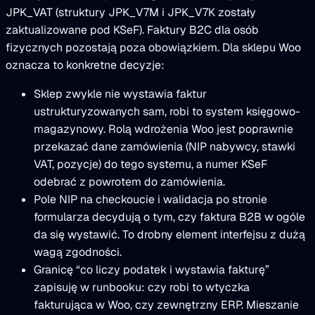
JPK_VAT (struktury JPK_V7M i JPK_V7K zostały
zaktualizowane pod KSeF). Faktury B2C dla osób
fizycznych pozostają poza obowiązkiem. Dla sklepu Woo
oznacza to konkretne decyzje:
Sklep zwykle nie wystawia faktur
ustrukturyzowanych sam, robi to system księgowo-
magazynowy. Rolą wdrożenia Woo jest poprawnie
przekazać dane zamówienia (NIP nabywcy, stawki
VAT, pozycje) do tego systemu, a numer KSeF
odebrać z powrotem do zamówienia.
Pole NIP na checkoucie i walidacja po stronie
formularza decydują o tym, czy faktura B2B w ogóle
da się wystawić. To drobny element interfejsu z dużą
wagą zgodności.
Granicę “co liczy podatek i wystawia fakturę”
zapisuję w runbooku: czy robi to wtyczka
fakturująca w Woo, czy zewnętrzny ERP. Mieszanie