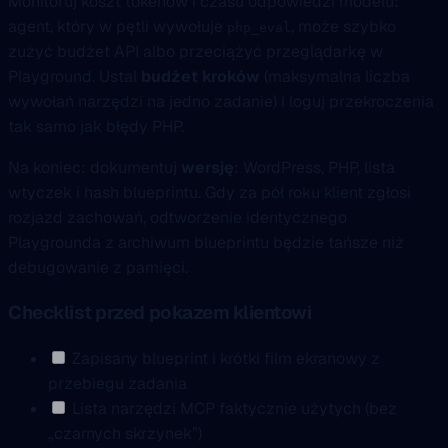
Monitoruj koszt tokenów i czasu odpowiedzi modelu:
agent, który w pętli wywołuje
, może szybko
php_eval
zużyć budżet API albo przeciążyć przeglądarkę w
Playground. Ustal
budżet kroków
(maksymalna liczba
wywołań narzędzi na jedno zadanie) i loguj przekroczenia
tak samo jak błędy PHP.
Na koniec: dokumentuj
wersję
: WordPress, PHP, lista
wtyczek i hash blueprintu. Gdy za pół roku klient zgłosi
rozjazd zachowań, odtworzenie identycznego
Playgrounda z archiwum blueprintu będzie tańsze niż
debugowanie z pamięci.
Checklist przed pokazem klientowi
Zapisany blueprint i krótki film ekranowy z
przebiegu zadania
Lista narzędzi MCP faktycznie użytych (bez
„czarnych skrzynek”)