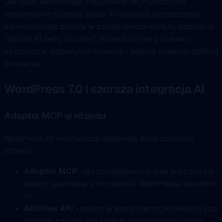
Dla nauki WordPressa, Playground MCP umożliwia
interaktywne tutoriale gdzie AI wyjaśnia jednocześnie
wprowadzając zmiany w czasie rzeczywistym, podejście
“poproś AI żeby to zrobił” do nauki przez przykład i
bezpieczne eksperymentowanie - zepsuj, zresetuj, spróbuj
ponownie.
WordPress 7.0 i szersza integracja AI
Adapter MCP w rdzeniu
WordPress 7.0 wprowadzą integrację AI na poziomie
rdzenia:
Adapter MCP
- do zainstalowania jako wtyczka lub
pakiet, ujawniający możliwości WordPressa agentom
AI
Abilities API
- rejestr w którym wtyczki deklarują co
potrafią, czyniąc ich funkcje odkrywalnymi przez