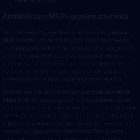
pełne setupy stron
Architektura MCP i granice zaufania
MCP rozdziela trzy role:
host
(klient AI lub IDE),
serwer
MCP
(adapter udostępniający możliwości WordPressa)
oraz
narzędzia
(pojedyncze operacje, np.
plugin_install
lub
). Host negocjuje możliwości, serwer
post_create
waliduje żądania względem schematów i dopiero wtedy
wykonuje narzędzie. Ta separacja czyni integrację
przewidywalną dla ludzi i automatycznych recenzji.
W WordPress Playground łańcuch pozostaje
domyślnie
lokalny
: nic nie opuszcza stacji roboczej, dopóki jawnie
nie wyeksportujesz blueprintu lub nie połączysz zdalnego
modelu. Granica zaufania przebiega między instrukcjami
w języku naturalnym a ustrukturyzowanymi wywołaniami
narzędzi mutującymi stan WordPressa. Traktuj każde
wywołanie jak działanie uprzywilejowane - także w