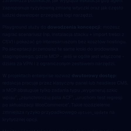
zatwierdza publikacje, jak wygląda eskalacja gdy agent
zaproponuje ryzykowną zmianę wtyczki oraz jak często
ludzki deweloper przegląda logi narzędzi.
Playground służy do
dowodzenia koncepcji
: możesz
nagrać scenariusz (np. instalacja stacku + import treści z
CSV) i pokazać go interesariuszom bez kosztów hostingu.
Po akceptacji przenosisz te same kroki do środowiska
stagingowego, gdzie MCP - jeśli w ogóle jest włączone -
działa za VPN i z ograniczonym zestawem narzędzi.
W projektach enterprise rozważ
dwutorowy dostęp
:
redakcja pracuje przez klasyczny panel lub headless CMS,
a MCP obsługuje tylko zadania typu „wygeneruj szkic
wpisu”, „zsynchronizuj pola ACF”, „uruchom test regresji
po aktualizacji WooCommerce”. Takie rozdzielenie
zmniejsza ryzyko przypadkowego
na
option_update
krytycznej opcji.