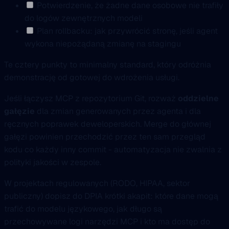
Potwierdzenie, że żadne dane osobowe nie trafiły
do logów zewnętrznych modeli
Plan rollbacku: jak przywrócić stronę, jeśli agent
wykona niepożądaną zmianę na stagingu
Te cztery punkty to minimalny standard, który odróżnia
demonstrację od gotowej do wdrożenia usługi.
Jeśli łączysz MCP z repozytorium Git, rozważ
oddzielne
gałęzie
dla zmian generowanych przez agenta i dla
ręcznych poprawek deweloperskich. Merge do głównej
gałęzi powinien przechodzić przez ten sam przegląd
kodu co każdy inny commit - automatyzacja nie zwalnia z
polityki jakości w zespole.
W projektach regulowanych (RODO, HIPAA, sektor
publiczny) dopisz do DPIA krótki akapit: które dane mogą
trafić do modelu językowego, jak długo są
przechowywane logi narzędzi MCP i kto ma dostęp do