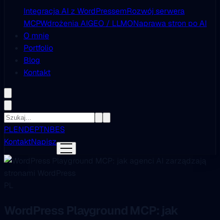
Integracja AI z WordPressem
Rozwój serwera
MCP
Wdrożenia AI
GEO / LLMO
Naprawa stron po AI
O mnie
Portfolio
Blog
Kontakt
PL
EN
DE
PT
NB
ES
Kontakt
Napisz
PL
WordPress Playground MCP: jak