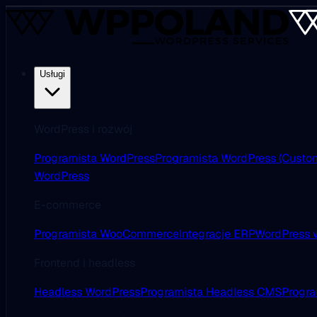
Usługi
WordPress i rozwój
Programista WordPress
Programista WordPress (Custo
WordPress
E-commerce
Programista WooCommerce
Integracje ERP
WordPress w
Frontend i headless
Headless WordPress
Programista Headless CMS
Progra