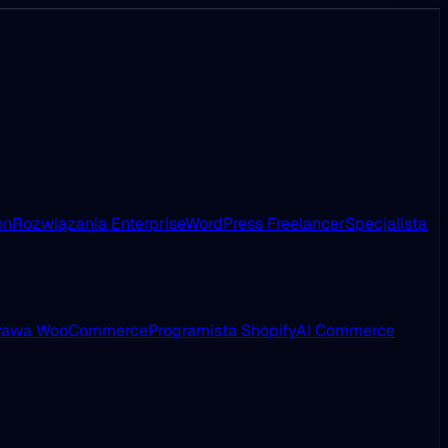
on
Rozwiązania Enterprise
WordPress Freelancer
Specjalista
rawa WooCommerce
Programista Shopify
AI Commerce