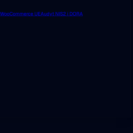
i WooCommerce UE
Audyt NIS2 i DORA