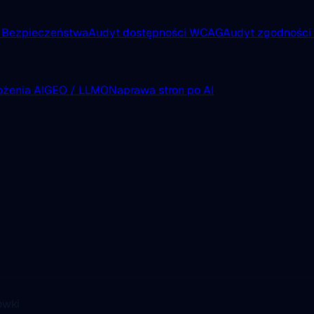
 Bezpieczeństwa
Audyt dostępności WCAG
Audyt zgodnośc
żenia AI
GEO / LLMO
Naprawa stron po AI