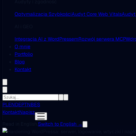
Audyty i zgodność
Optymalizacja Szybkości
Audyt Core Web Vitals
Audyt
AI i GEO
Integracja AI z WordPressem
Rozwój serwera MCP
Wdro
O mnie
Portfolio
Blog
Kontakt
PL
EN
DE
PT
NB
ES
Kontakt
Napisz
Read in English.
Switch to English →