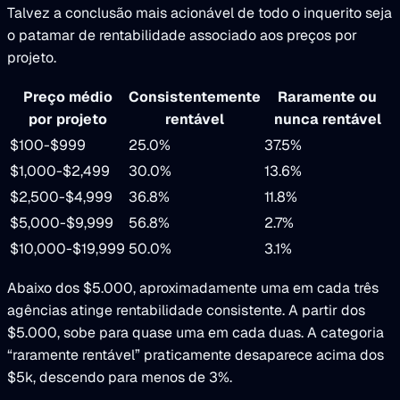
Talvez a conclusão mais acionável de todo o inquerito seja
o patamar de rentabilidade associado aos preços por
projeto.
Preço médio
Consistentemente
Raramente ou
por projeto
rentável
nunca rentável
$100-$999
25.0%
37.5%
$1,000-$2,499
30.0%
13.6%
$2,500-$4,999
36.8%
11.8%
$5,000-$9,999
56.8%
2.7%
$10,000-$19,999
50.0%
3.1%
Abaixo dos $5.000, aproximadamente uma em cada três
agências atinge rentabilidade consistente. A partir dos
$5.000, sobe para quase uma em cada duas. A categoria
“raramente rentável” praticamente desaparece acima dos
$5k, descendo para menos de 3%.