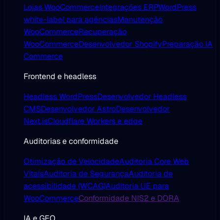
Lojas WooCommerce
Integrações ERP
WordPress
white-label para agências
Manutenção
WooCommerce
Recuperação
WooCommerce
Desenvolvedor Shopify
Preparação IA
Commerce
Frontend e headless
Headless WordPress
Desenvolvedor Headless
CMS
Desenvolvedor Astro
Desenvolvedor
Next.js
Cloudflare Workers e edge
Auditorias e conformidade
Otimização de Velocidade
Auditoria Core Web
Vitals
Auditoria de Segurança
Auditoria de
acessibilidade (WCAG)
Auditoria UE para
WooCommerce
Conformidade NIS2 e DORA
IA e GEO