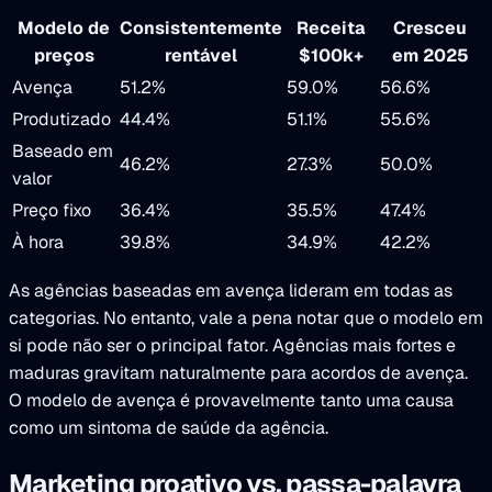
Modelo de
Consistentemente
Receita
Cresceu
preços
rentável
$100k+
em 2025
Avença
51.2%
59.0%
56.6%
Produtizado
44.4%
51.1%
55.6%
Baseado em
46.2%
27.3%
50.0%
valor
Preço fixo
36.4%
35.5%
47.4%
À hora
39.8%
34.9%
42.2%
As agências baseadas em avença lideram em todas as
categorias. No entanto, vale a pena notar que o modelo em
si pode não ser o principal fator. Agências mais fortes e
maduras gravitam naturalmente para acordos de avença.
O modelo de avença é provavelmente tanto uma causa
como um sintoma de saúde da agência.
Marketing proativo vs. passa-palavra