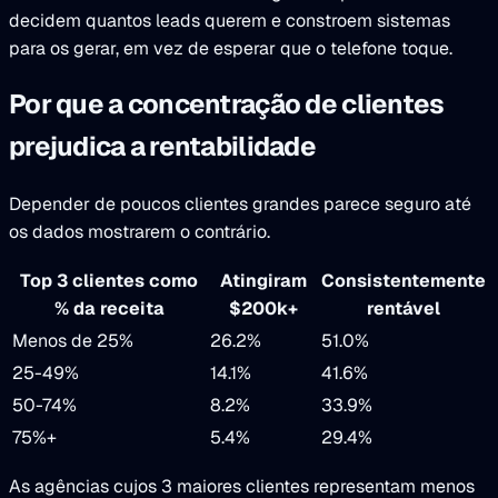
decidem quantos leads querem e constroem sistemas
para os gerar, em vez de esperar que o telefone toque.
Por que a concentração de clientes
prejudica a rentabilidade
Depender de poucos clientes grandes parece seguro até
os dados mostrarem o contrário.
Top 3 clientes como
Atingiram
Consistentemente
% da receita
$200k+
rentável
Menos de 25%
26.2%
51.0%
25-49%
14.1%
41.6%
50-74%
8.2%
33.9%
75%+
5.4%
29.4%
As agências cujos 3 maiores clientes representam menos