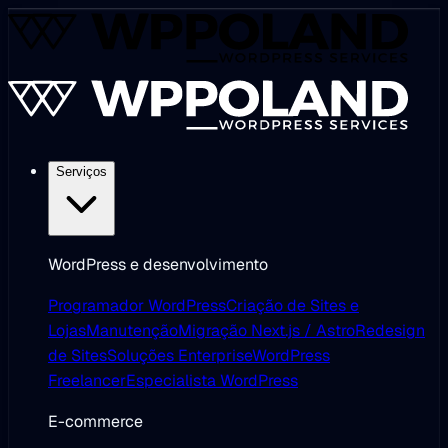
Serviços
WordPress e desenvolvimento
Programador WordPress
Criação de Sites e
Lojas
Manutenção
Migração Next.js / Astro
Redesign
de Sites
Soluções Enterprise
WordPress
Freelancer
Especialista WordPress
E-commerce