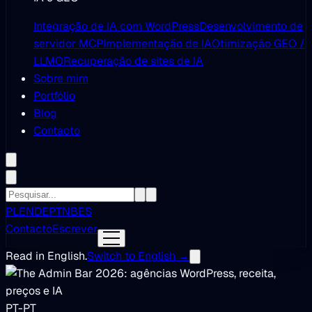
Integração de IA com WordPress
Desenvolvimento de
servidor MCP
Implementação de IA
Otimização GEO /
LLMO
Recuperação de sites de IA
Sobre mim
Portfólio
Blog
Contacto
PL
EN
DE
PT
NB
ES
Contacto
Escrever
Read in English.
Switch to English →
PT-PT