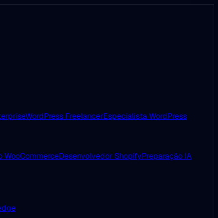
erprise
WordPress Freelancer
Especialista WordPress
ão WooCommerce
Desenvolvedor Shopify
Preparação IA
 edge