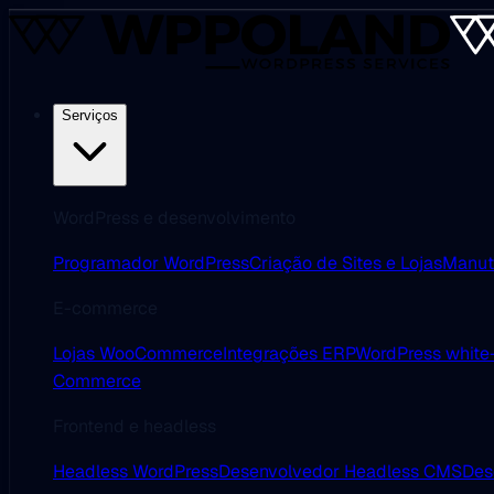
Serviços
WordPress e desenvolvimento
Programador WordPress
Criação de Sites e Lojas
Manut
E-commerce
Lojas WooCommerce
Integrações ERP
WordPress white-
Commerce
Frontend e headless
Headless WordPress
Desenvolvedor Headless CMS
Des