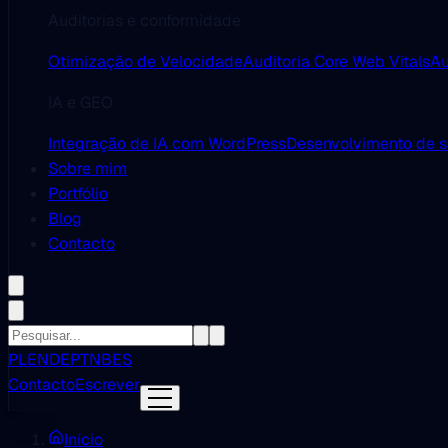
Auditorias e conformidade
Otimização de Velocidade
Auditoria Core Web Vitals
Au
IA e GEO
Integração de IA com WordPress
Desenvolvimento de 
Sobre mim
Portfólio
Blog
Contacto
PL
EN
DE
PT
NB
ES
Contacto
Escrever
Início