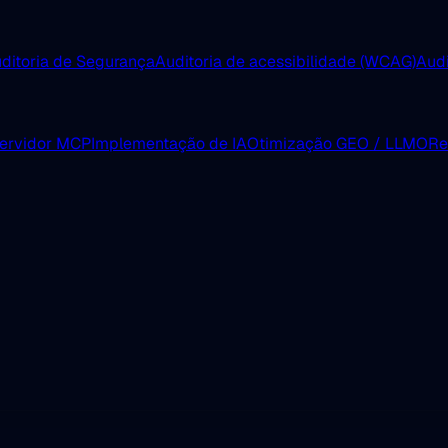
ditoria de Segurança
Auditoria de acessibilidade (WCAG)
Aud
servidor MCP
Implementação de IA
Otimização GEO / LLMO
Re