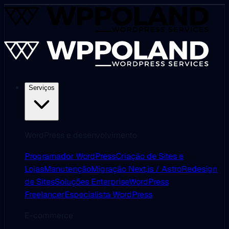
Serviços
WordPress e desenvolvimento
Programador WordPress
Criação de Sites e
Lojas
Manutenção
Migração Next.js / Astro
Redesign
de Sites
Soluções Enterprise
WordPress
Freelancer
Especialista WordPress
E-commerce