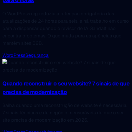
para 6 horas
O WordPress.org reduziu a retenção obrigatória das
atualizações de 24 horas para seis, e há trabalho em curso
para a dispensar quando o revisor de IA Gandalf não
encontra problemas. O que muda para as agências que
mantêm sites B2B.
WordPress
Segurança
Quando reconstruir o seu website? 7 sinais de que
precisa de modernização
Saiba quando uma reconstrução de website é necessária.
7 sinais técnicos e de negócio mensuráveis de que o seu
site precisa de modernização em 2026.