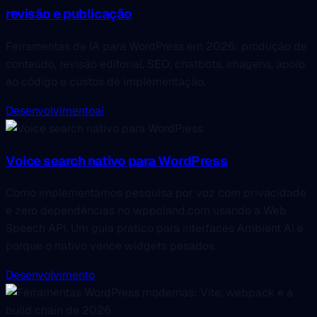
revisão e publicação
Ferramentas de IA para WordPress em 2026: produção de
conteúdo, revisão editorial, SEO, chatbots, imagens, apoio
ao código e custos de implementação.
Desenvolvimento
ai
Voice search nativo para WordPress
Como implementámos pesquisa por voz com privacidade
e zero dependências no wppoland.com usando a Web
Speech API. Um guia prático para interfaces Ambient AI e
porque o nativo vence widgets pesados.
Desenvolvimento