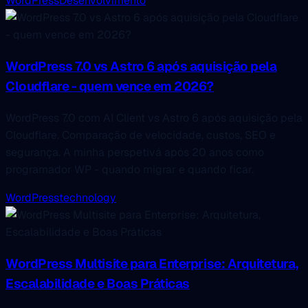
WordPress
Desenvolvimento
WordPress 7.0 vs Astro 6 após aquisição pela
Cloudflare - quem vence em 2026?
WordPress 7.0 com AI Client vs Astro 6 após aquisição pela
Cloudflare. Comparação de velocidade, custos, SEO e
segurança. A minha perspetivá após 20 anos como
programador WP - quando migrar e quando ficar.
WordPress
technology
WordPress Multisite para Enterprise: Arquitetura,
Escalabilidade e Boas Práticas