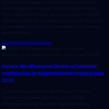
WordPress Multisite para implementações enterprise.
Aprenda padrões de arquitetura, escalabilidade para
1000+ sites, hardening de segurança, mapeamento de
domínios, gestão de utilizadores e otimização de custos
para redes de franchising, universidades é organismos
governamentais.
WordPress
Desenvolvimento
Instalar WordPress com Docker e Composer:
configuração de desenvolvimento moderna para
2026
Guia técnico para instalar WordPress com Docker
Compose e Composer (Bedrock). Inclui docker-
compose.yml completo, configuração de Xdebug,