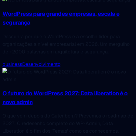
WordPress para grandes empresas, escala e
segurança
Descubra por que o WordPress e a escolha líder para
organizações a nível empresarial em 2026. Um mergulho
de +2000 palavras em arquitetura e segurança.
business
Desenvolvimento
O futuro do WordPress 2027: Data liberation é o
novo admin
O que vem depois do Gutenberg? Prevemos o roadmap de
2027: O redesenho completo do WP-Admin, Data
Liberation é o fim dos 'Temas' como os conhecemos.