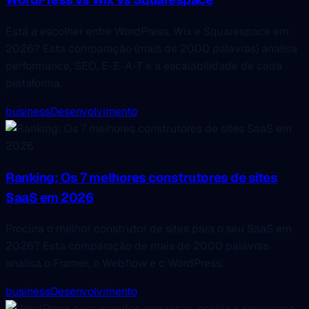
Está a escolher entre WordPress, Wix e Squarespace em
2026? Esta comparação (mais de 2000 palavras) analisa
performance, SEO, E-E-A-T e a escalabilidade de cada
plataforma.
business
Desenvolvimento
Ranking: Os 7 melhores construtores de sites
SaaS em 2026
Procura o melhor construtor de sites para o seu SaaS em
2026? Esta comparação de mais de 2000 palavras
analisa o Framer, o Webflow é o WordPress.
business
Desenvolvimento