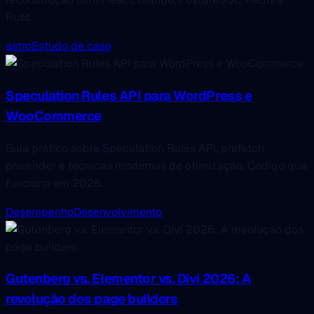
Rust.
astro
Estudo de caso
Speculation Rules API para WordPress e
WooCommerce
Guia prático sobre Speculation Rules API, prefetch,
prerender e técnicas modernas de otimização. Código que
funciona em 2026.
Desempenho
Desenvolvimento
Gutenberg vs. Elementor vs. Divi 2026: A
revolução dos page builders