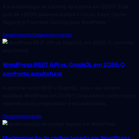
A sua estratégia de caching está presa em 2020? Este
guia de +2000 palavras explora o futuro: Edge, Cache
Tagging e Fragment Caching para WordPress.
Desempenho
Desenvolvimento
WordPress REST API vs. GraphQL em 2026: O
confronto arquitetural
A escolher entre REST e GraphQL para o seu projeto
headless WordPress em 2026? Comparamos performance,
experiência do programador e escalabilidade.
Desenvolvimento
Modernização de código legado em WordPress