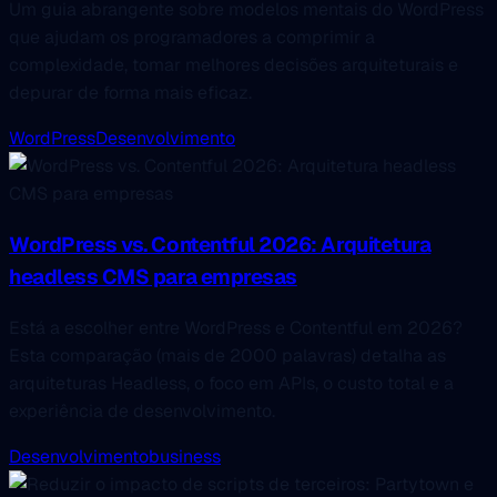
Um guia abrangente sobre modelos mentais do WordPress
que ajudam os programadores a comprimir a
complexidade, tomar melhores decisões arquiteturais e
depurar de forma mais eficaz.
WordPress
Desenvolvimento
WordPress vs. Contentful 2026: Arquitetura
headless CMS para empresas
Está a escolher entre WordPress e Contentful em 2026?
Esta comparação (mais de 2000 palavras) detalha as
arquiteturas Headless, o foco em APIs, o custo total e a
experiência de desenvolvimento.
Desenvolvimento
business