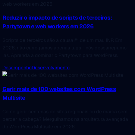
Reduzir o impacto de scripts de terceiros:
Partytown e web workers em 2026
Scripts de terceiros são a causa #1 de um mau INP. Em
2026, não carregamos apenas tags - nós descarregamo-
las. Aprenda a dominar o Partytown para WordPress.
Desempenho
Desenvolvimento
Gerir mais de 100 websites com WordPress
Multisite
Como gerir centenas de sites regionais ou de marca sem
perder a cabeça? Mergulhamos na arquitetura avançada
do WordPress Multisite em 2026.