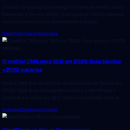
O editor de blocos (Gutenberg) é finalmente melhor que o
Elementor e Divi em 2026? Este guia de +2000 palavras
compara performance, estabilidade e design.
Desenvolvimento
business
O melhor CMS para SEO em 2026: Guia técnico
+2000 palavras
Qual o CMS que irá dominar os resultados do Google em
2026? Este guia abrangente compara o WordPress, o
Contentful e outros em SEO técnico e prontidão para IA.
business
Desenvolvimento
WordPress vs Wix vs Squarespace