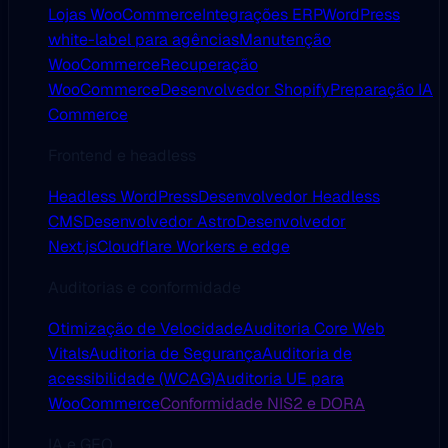
Lojas WooCommerce
Integrações ERP
WordPress
white-label para agências
Manutenção
WooCommerce
Recuperação
WooCommerce
Desenvolvedor Shopify
Preparação IA
Commerce
Frontend e headless
Headless WordPress
Desenvolvedor Headless
CMS
Desenvolvedor Astro
Desenvolvedor
Next.js
Cloudflare Workers e edge
Auditorias e conformidade
Otimização de Velocidade
Auditoria Core Web
Vitals
Auditoria de Segurança
Auditoria de
acessibilidade (WCAG)
Auditoria UE para
WooCommerce
Conformidade NIS2 e DORA
IA e GEO