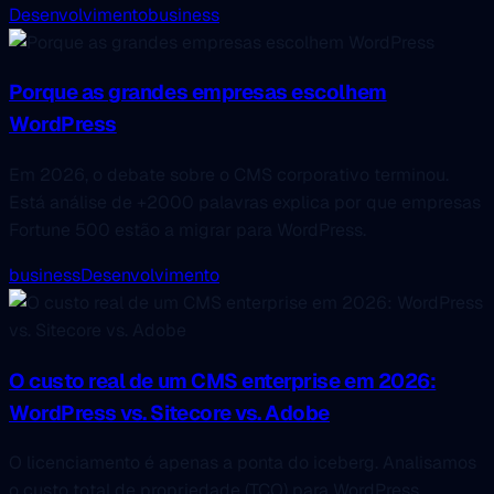
Desenvolvimento
business
Porque as grandes empresas escolhem
WordPress
Em 2026, o debate sobre o CMS corporativo terminou.
Está análise de +2000 palavras explica por que empresas
Fortune 500 estão a migrar para WordPress.
business
Desenvolvimento
O custo real de um CMS enterprise em 2026:
WordPress vs. Sitecore vs. Adobe
O licenciamento é apenas a ponta do iceberg. Analisamos
o custo total de propriedade (TCO) para WordPress,