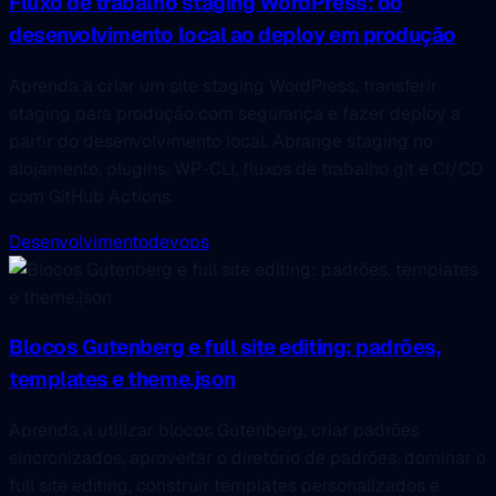
Fluxo de trabalho staging WordPress: do
desenvolvimento local ao deploy em produção
Aprenda a criar um site staging WordPress, transferir
staging para produção com segurança e fazer deploy a
partir do desenvolvimento local. Abrange staging no
alojamento, plugins, WP-CLI, fluxos de trabalho git e CI/CD
com GitHub Actions.
Desenvolvimento
devops
Blocos Gutenberg e full site editing: padrões,
templates e theme.json
Aprenda a utilizar blocos Gutenberg, criar padrões
sincronizados, aproveitar o diretório de padrões, dominar o
full site editing, construir templates personalizados e