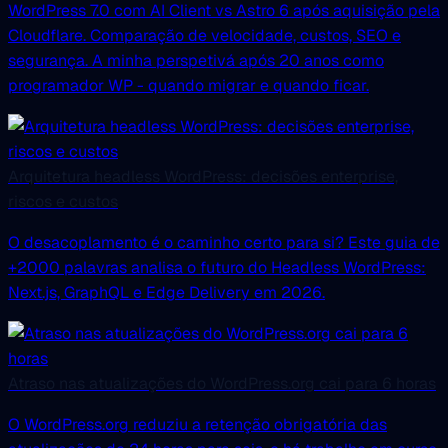
WordPress 7.0 com AI Client vs Astro 6 após aquisição pela
Cloudflare. Comparação de velocidade, custos, SEO e
segurança. A minha perspetivá após 20 anos como
programador WP - quando migrar e quando ficar.
Arquitetura headless WordPress: decisões enterprise,
riscos e custos
O desacoplamento é o caminho certo para si? Este guia de
+2000 palavras analisa o futuro do Headless WordPress:
Next.js, GraphQL e Edge Delivery em 2026.
Atraso nas atualizações do WordPress.org cai para 6 horas
O WordPress.org reduziu a retenção obrigatória das