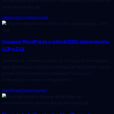
configuração .env e fluxos de implementação do ambiente
local até a produção.
Desenvolvimento
devops
Imagens WordPress e critical CSS: desempenho,
LCP e CLS
Comparé os melhores plugins de otimização de imagens
para WordPress, configure a entrega de WebP/AVIF, extraia
critical CSS e configure o LiteSpeed Cache para
pontuações máximas no PageSpeed.
WordPress
Desempenho