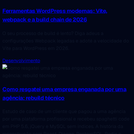
Ferramentas WordPress modernas: Vite,
webpack e a build chain de 2026
O seu processo de build é lento? Diga adeus a
configurações Webpack legadas e adoté a velocidade do
Vite para WordPress em 2026.
Desenvolvimento
Como resgatei uma empresa enganada por uma
agência: rebuild técnico
Estudo de caso de um cliente que pagou a uma agência
por uma plataforma profissional e recebeu spaghetti code
em PHP 5.6, jQuery e MySQL sem índices. A história da
reconstrução com React, Django, PostgreSQL, Redis e