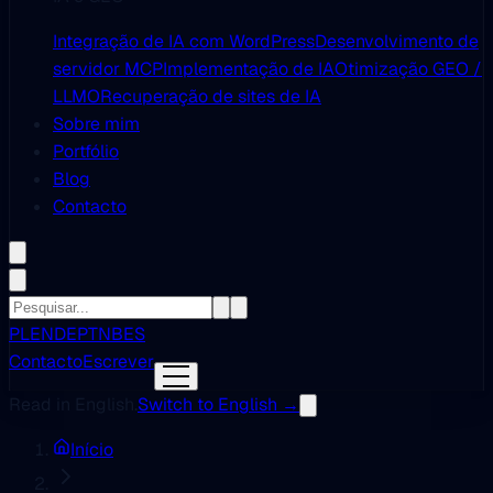
Integração de IA com WordPress
Desenvolvimento de
servidor MCP
Implementação de IA
Otimização GEO /
LLMO
Recuperação de sites de IA
Sobre mim
Portfólio
Blog
Contacto
PL
EN
DE
PT
NB
ES
Contacto
Escrever
Read in English.
Switch to English →
Início