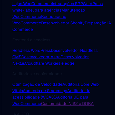
Lojas WooCommerce
Integrações ERP
WordPress
white-label para agências
Manutenção
WooCommerce
Recuperação
WooCommerce
Desenvolvedor Shopify
Preparação IA
Commerce
Frontend e headless
Headless WordPress
Desenvolvedor Headless
CMS
Desenvolvedor Astro
Desenvolvedor
Next.js
Cloudflare Workers e edge
Auditorias e conformidade
Otimização de Velocidade
Auditoria Core Web
Vitals
Auditoria de Segurança
Auditoria de
acessibilidade (WCAG)
Auditoria UE para
WooCommerce
Conformidade NIS2 e DORA
IA e GEO