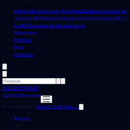
Integração de IA com WordPress
Desenvolvimento de
servidor MCP
Implementação de IA
Otimização GEO /
LLMO
Recuperação de sites de IA
Sobre mim
Portfólio
Blog
Contacto
PL
EN
DE
PT
NB
ES
Contacto
Escrever
Read in English.
Switch to English →
Início