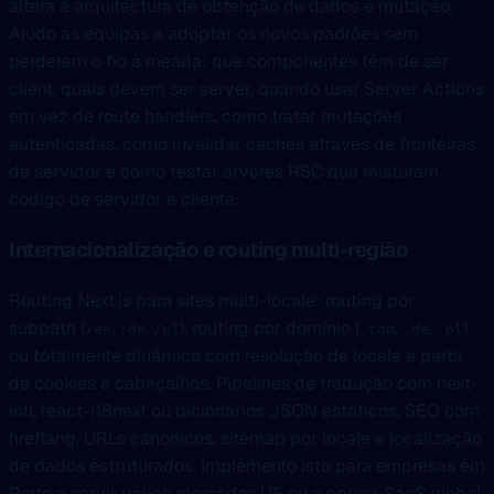
altera a arquitectura de obtenção de dados e mutação.
Ajudo as equipas a adoptar os novos padrões sem
perderem o fio à meada: que componentes têm de ser
client, quais devem ser server, quando usar Server Actions
em vez de route handlers, como tratar mutações
autenticadas, como invalidar caches através de fronteiras
de servidor e como testar árvores RSC que misturam
código de servidor e cliente.
Internacionalização e routing multi-região
Routing Next.js para sites multi-locale: routing por
subpath (
,
,
), routing por domínio (
,
,
)
/en
/de
/pl
.com
.de
.pl
ou totalmente dinâmico com resolução de locale a partir
de cookies e cabeçalhos. Pipelines de tradução com next-
intl, react-i18next ou dicionários JSON estáticos. SEO com
hreflang, URLs canónicos, sitemap por locale e localização
de dados estruturados. Implemento isto para empresas em
Porto a servir vários mercados UE ou a operar SaaS global.