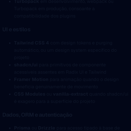
Turbopack
em desenvolvimento, webpack ou
Turbopack em produção, consoante a
compatibilidade dos plugins
UI e estilos
Tailwind CSS 4
com design tokens e purging
automático, ou um design system específico do
projeto
shadcn/ui
para primitivos de componente
acessíveis assentes em Radix UI e Tailwind
Framer Motion
para animação quando o design
beneficia genuinamente de movimento
CSS Modules
ou
vanilla-extract
quando shadcn/ui
é exagero para a superfície do projeto
Dados, ORM e autenticação
Prisma
ou
Drizzle
para acesso tipado à base de