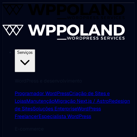
Serviços
WordPress e desenvolvimento
Programador WordPress
Criação de Sites e
Lojas
Manutenção
Migração Next.js / Astro
Redesign
de Sites
Soluções Enterprise
WordPress
Freelancer
Especialista WordPress
E-commerce