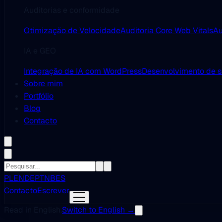
Auditorias e conformidade
Otimização de Velocidade
Auditoria Core Web Vitals
Au
IA e GEO
Integração de IA com WordPress
Desenvolvimento de 
Sobre mim
Portfólio
Blog
Contacto
PL
EN
DE
PT
NB
ES
Contacto
Escrever
Read in English.
Switch to English →