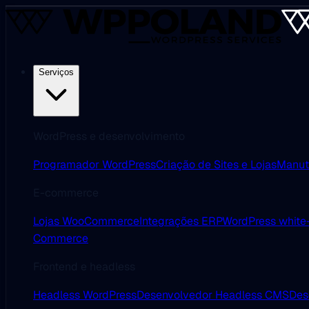
Serviços
WordPress e desenvolvimento
Programador WordPress
Criação de Sites e Lojas
Manut
E-commerce
Lojas WooCommerce
Integrações ERP
WordPress white-
Commerce
Frontend e headless
Headless WordPress
Desenvolvedor Headless CMS
Des