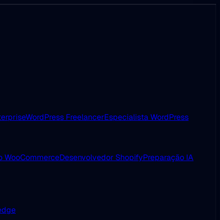
erprise
WordPress Freelancer
Especialista WordPress
ão WooCommerce
Desenvolvedor Shopify
Preparação IA
 edge