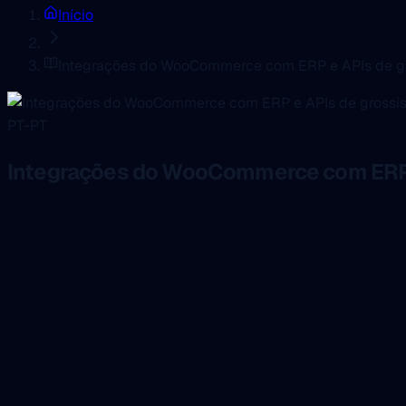
Início
Integrações do WooCommerce com ERP e APIs de gr
PT-PT
Integrações do WooCommerce com ERP 