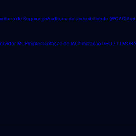
ditoria de Segurança
Auditoria de acessibilidade (WCAG)
Aud
servidor MCP
Implementação de IA
Otimização GEO / LLMO
Re