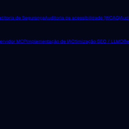
ditoria de Segurança
Auditoria de acessibilidade (WCAG)
Aud
servidor MCP
Implementação de IA
Otimização GEO / LLMO
Re