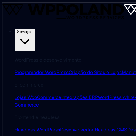
Serviços
WordPress e desenvolvimento
Programador WordPress
Criação de Sites e Lojas
Manut
E-commerce
Lojas WooCommerce
Integrações ERP
WordPress white-
Commerce
Frontend e headless
Headless WordPress
Desenvolvedor Headless CMS
Des