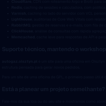
Cloudflare
, CDN com roteamento Argo e Brotli para os
Redis
, caching de sessões e calculadora, com polític
Varnish
, caching no lado do servidor com VCL person
Lighthouse
, auditorias de Core Web Vitals com relató
RabbitMQ
, gestão de reservas e e-mails, com fila de 
ClickHouse
, análise de consultas com rápida agrega
Memcached
, cache leve para respostas de API e peq
Suporte técnico, mantendo o workshop
autogaz.olsztyn.pl
é um site para uma oficina em Olsztyn 
estrutura pensada para gerar novos pedidos.
Para um site de uma oficina de GPL, o primeiro passo útil é
Está a planear um projeto semelhante?
Fale-nos da sua loja ou do seu site e mostramos como abo