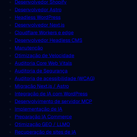
Desenvolvedor Shopify
Desenvolvedor Astro
Headless WordPress
Desenvolvedor Next.js
Cloudflare Workers e edge
Desenvolvedor Headless CMS
Manutenção
Otimização de Velocidade
Auditoria Core Web Vitals
Auditoria de Segurança
Auditoria de acessibilidade (WCAG)
Migração Next.js / Astro
Integração de IA com WordPress
Desenvolvimento de servidor MCP
Implementação de IA
Preparação IA Commerce
Otimização GEO / LLMO
Recuperação de sites de IA