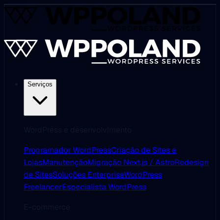
Serviços
WordPress e desenvolvimento
Programador WordPress
Criação de Sites e
Lojas
Manutenção
Migração Next.js / Astro
Redesign
de Sites
Soluções Enterprise
WordPress
Freelancer
Especialista WordPress
E-commerce