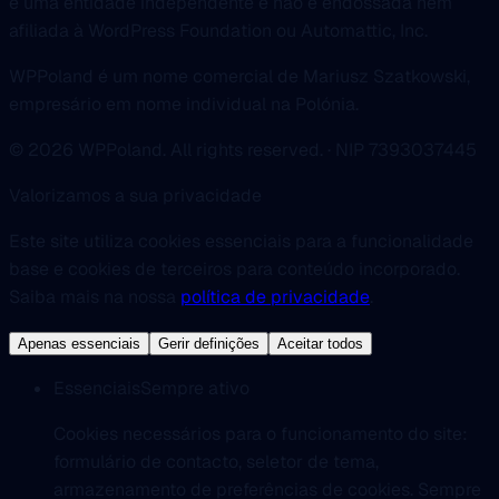
é uma entidade independente e não é endossada nem
afiliada à WordPress Foundation ou Automattic, Inc.
WPPoland é um nome comercial de Mariusz Szatkowski,
empresário em nome individual na Polónia.
© 2026 WPPoland. All rights reserved. · NIP 7393037445
Valorizamos a sua privacidade
Este site utiliza cookies essenciais para a funcionalidade
base e cookies de terceiros para conteúdo incorporado.
Saiba mais na nossa
política de privacidade
.
Apenas essenciais
Gerir definições
Aceitar todos
Essenciais
Sempre ativo
Cookies necessários para o funcionamento do site:
formulário de contacto, seletor de tema,
armazenamento de preferências de cookies. Sempre