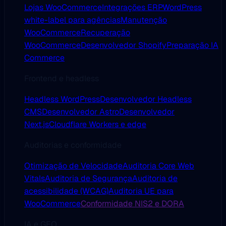
Lojas WooCommerce
Integrações ERP
WordPress
white-label para agências
Manutenção
WooCommerce
Recuperação
WooCommerce
Desenvolvedor Shopify
Preparação IA
Commerce
Frontend e headless
Headless WordPress
Desenvolvedor Headless
CMS
Desenvolvedor Astro
Desenvolvedor
Next.js
Cloudflare Workers e edge
Auditorias e conformidade
Otimização de Velocidade
Auditoria Core Web
Vitals
Auditoria de Segurança
Auditoria de
acessibilidade (WCAG)
Auditoria UE para
WooCommerce
Conformidade NIS2 e DORA
IA e GEO