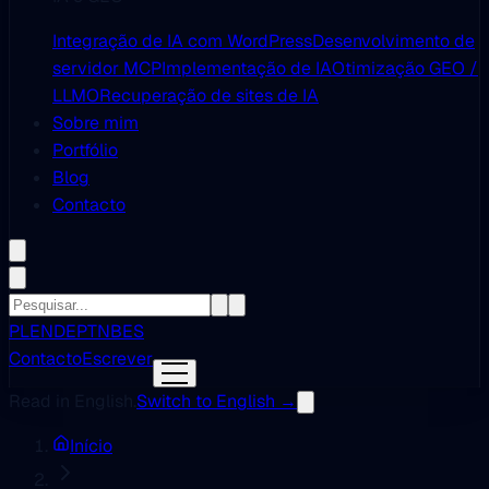
Integração de IA com WordPress
Desenvolvimento de
servidor MCP
Implementação de IA
Otimização GEO /
LLMO
Recuperação de sites de IA
Sobre mim
Portfólio
Blog
Contacto
PL
EN
DE
PT
NB
ES
Contacto
Escrever
Read in English.
Switch to English →
Início