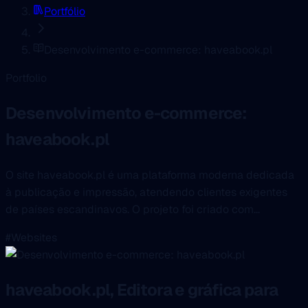
Portfólio
Desenvolvimento e-commerce: haveabook.pl
Portfolio
Desenvolvimento e-commerce:
haveabook.pl
O site haveabook.pl é uma plataforma moderna dedicada
à publicação e impressão, atendendo clientes exigentes
de países escandinavos. O projeto foi criado com...
#Websites
haveabook.pl, Editora e gráfica para