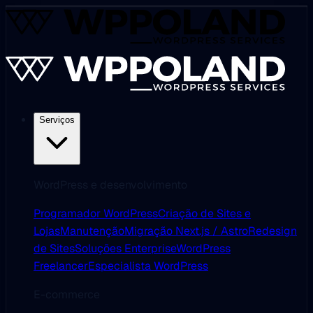
Serviços
WordPress e desenvolvimento
Programador WordPress
Criação de Sites e
Lojas
Manutenção
Migração Next.js / Astro
Redesign
de Sites
Soluções Enterprise
WordPress
Freelancer
Especialista WordPress
E-commerce