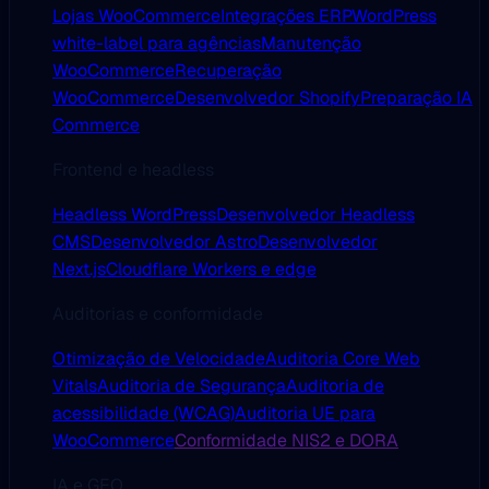
Lojas WooCommerce
Integrações ERP
WordPress
white-label para agências
Manutenção
WooCommerce
Recuperação
WooCommerce
Desenvolvedor Shopify
Preparação IA
Commerce
Frontend e headless
Headless WordPress
Desenvolvedor Headless
CMS
Desenvolvedor Astro
Desenvolvedor
Next.js
Cloudflare Workers e edge
Auditorias e conformidade
Otimização de Velocidade
Auditoria Core Web
Vitals
Auditoria de Segurança
Auditoria de
acessibilidade (WCAG)
Auditoria UE para
WooCommerce
Conformidade NIS2 e DORA
IA e GEO