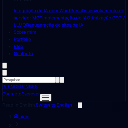
Integração de IA com WordPress
Desenvolvimento de
servidor MCP
Implementação de IA
Otimização GEO /
LLMO
Recuperação de sites de IA
Sobre mim
Portfólio
Blog
Contacto
PL
EN
DE
PT
NB
ES
Contacto
Escrever
Read in English.
Switch to English →
Início