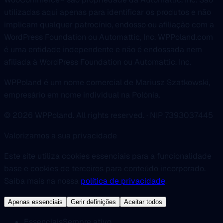
utilizadas aqui apenas para identificar os produtos e não
implicam qualquer patrocínio, endosso ou afiliação com a
WordPress Foundation ou Automattic, Inc. WPPoland.com
é uma entidade independente e não é endossada nem
afiliada à WordPress Foundation ou Automattic, Inc.
WPPoland é um nome comercial de Mariusz Szatkowski,
empresário em nome individual na Polónia.
© 2026 WPPoland. All rights reserved. · NIP 7393037445
Valorizamos a sua privacidade
Este site utiliza cookies essenciais para a funcionalidade
base e cookies de terceiros para conteúdo incorporado.
Saiba mais na nossa
política de privacidade
.
Apenas essenciais
Gerir definições
Aceitar todos
Essenciais
Sempre ativo