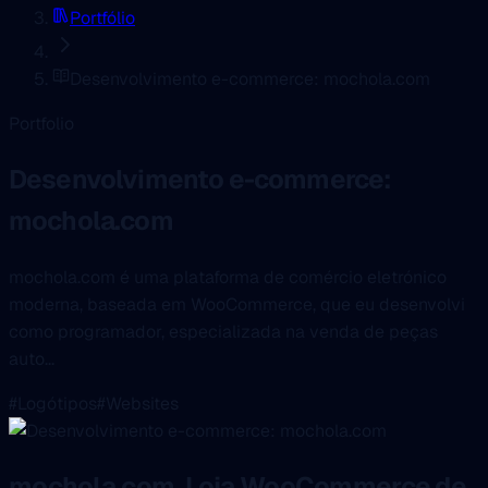
Portfólio
Desenvolvimento e-commerce: mochola.com
Portfolio
Desenvolvimento e-commerce:
mochola.com
mochola.com é uma plataforma de comércio eletrónico
moderna, baseada em WooCommerce, que eu desenvolvi
como programador, especializada na venda de peças
auto...
#Logótipos
#Websites
mochola.com, Loja WooCommerce de