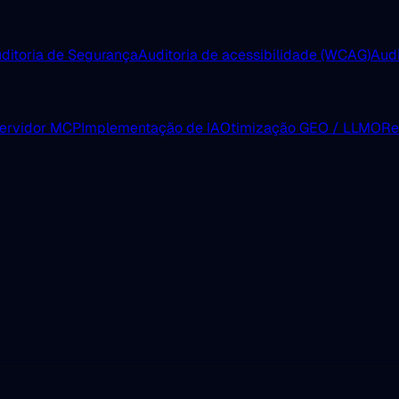
ditoria de Segurança
Auditoria de acessibilidade (WCAG)
Aud
servidor MCP
Implementação de IA
Otimização GEO / LLMO
Re