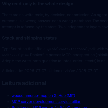
Why read-only is the whole design
There are no write tools, by decision, not omission. An agen
outcome is a wrong answer, not a wrong database. The secon
attempt is refused by the store. Two independent layers hav
Stack and shipping status
TypeScript on the official
with
@modelcontextprotocol/sdk
z
Dockerfile passes MCP introspection (initiali
node:22-alpine
Adopt: the write-path question (quotes, order intents) is de
Adicionado: 2026-07-07 · Última revisão: 2026-07-07
Leitura adicional
woocommerce-mcp on GitHub (MIT)
MCP server development service pillar
Building an MCP server for WooCommerce