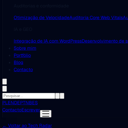
Auditorias e conformidade
Otimização de Velocidade
Auditoria Core Web Vitals
Au
IA e GEO
Integração de IA com WordPress
Desenvolvimento de 
Sobre mim
Portfólio
Blog
Contacto
PL
EN
DE
PT
NB
ES
Contacto
Escrever
← Voltar ao Tech Radar