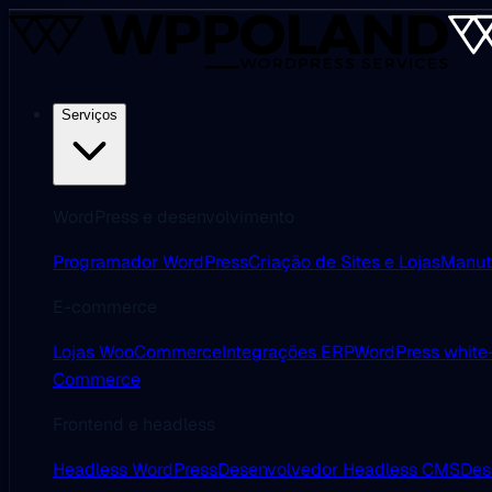
Serviços
WordPress e desenvolvimento
Programador WordPress
Criação de Sites e Lojas
Manut
E-commerce
Lojas WooCommerce
Integrações ERP
WordPress white-
Commerce
Frontend e headless
Headless WordPress
Desenvolvedor Headless CMS
Des