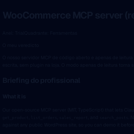
WooCommerce MCP server (re
Anel: Trial
Quadrante: Ferramentas
O meu veredicto
O nosso servidor MCP de código aberto e apenas de leitu
escrita, sem plugin na loja. O modo apenas de leitura torna
Briefing do profissional
What it is
Our open-source MCP server (MIT, TypeScript) that lets Cla
,
,
, and
. 
get_product
list_orders
sales_report
search_posts
against any public WordPress site, so you can demo it before