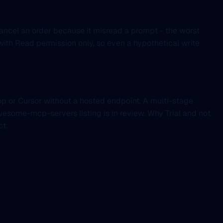
 cancel an order because it misread a prompt - the worst
ith Read permission only, so even a hypothetical write
op or Cursor without a hosted endpoint. A multi-stage
awesome-mcp-servers listing is in review. Why Trial and not
ct.