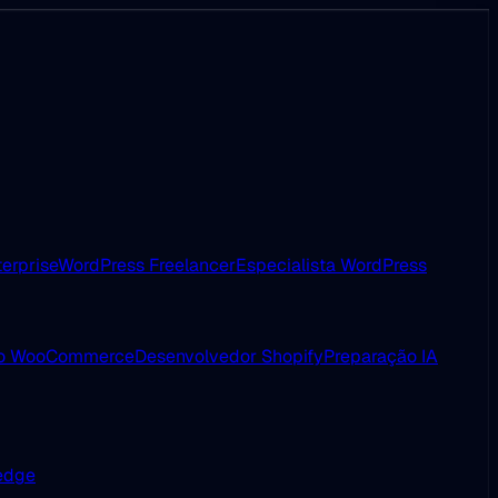
erprise
WordPress Freelancer
Especialista WordPress
ão WooCommerce
Desenvolvedor Shopify
Preparação IA
 edge