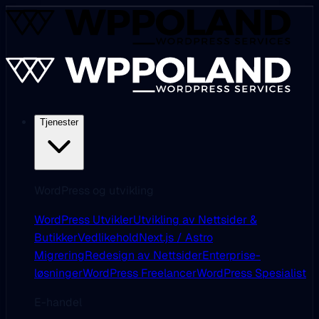
Tjenester
WordPress og utvikling
WordPress Utvikler
Utvikling av Nettsider &
Butikker
Vedlikehold
Next.js / Astro
Migrering
Redesign av Nettsider
Enterprise-
løsninger
WordPress Freelancer
WordPress Spesialist
E-handel