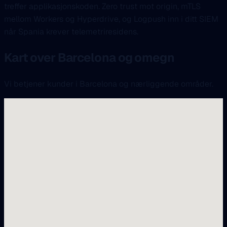
treffer applikasjonskoden. Zero trust mot origin, mTLS
mellom Workers og Hyperdrive, og Logpush inn i ditt SIEM
når Spania krever telemetriresidens.
Kart over Barcelona og omegn
Vi betjener kunder i Barcelona og nærliggende områder.