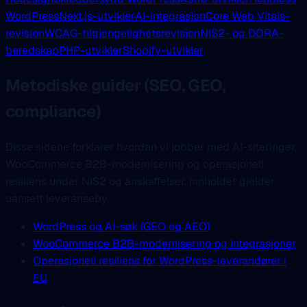
WordPress
Next.js-utvikler
AI-integrasjon
Core Web Vitals-
revisjon
WCAG-tilgjengelighetsrevisjon
NIS2- og DORA-
beredskap
PHP-utvikler
Shopify-utvikler
Metodiske guider (SEO, GEO,
compliance)
Disse sidene forklarer hvordan vi jobber med AI-siteringer,
WooCommerce B2B-modernisering og operasjonell
resiliens under NIS2 og anskaffelser. Innholdet gjelder
uansett leveranseby.
WordPress og AI-søk (GEO og AEO)
WooCommerce B2B-modernisering og integrasjoner
Operasjonell resiliens for WordPress-leverandører i
EU