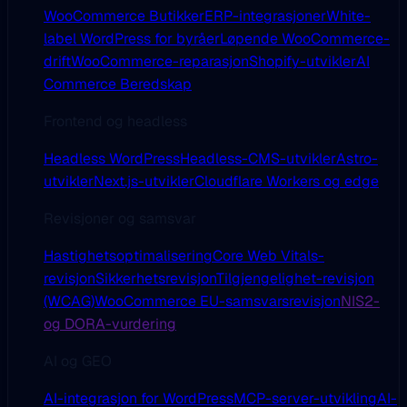
WooCommerce Butikker
ERP-integrasjoner
White-
label WordPress for byråer
Løpende WooCommerce-
drift
WooCommerce-reparasjon
Shopify-utvikler
AI
Commerce Beredskap
Frontend og headless
Headless WordPress
Headless-CMS-utvikler
Astro-
utvikler
Next.js-utvikler
Cloudflare Workers og edge
Revisjoner og samsvar
Hastighetsoptimalisering
Core Web Vitals-
revisjon
Sikkerhetsrevisjon
Tilgjengelighet-revisjon
(WCAG)
WooCommerce EU-samsvarsrevisjon
NIS2-
og DORA-vurdering
AI og GEO
AI-integrasjon for WordPress
MCP-server-utvikling
AI-