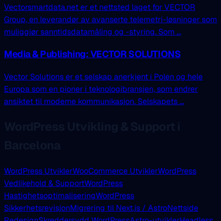
Vectorsmartdata.net er et nettsted laget for VECTOR
Group, en leverandør av avanserte telemetri-løsninger som
muliggjør sanntidsdatamåling og -styring. Som ...
Media & Publishing: VECTOR SOLUTIONS
Vector Solutions er et selskap anerkjent i Polen og hele
Europa som en pioner i teknologibransjen, som endrer
ansiktet til moderne kommunikasjon. Selskapets ...
WordPress Utvikling & Support i
Barcelona
WordPress Utvikler
WooCommerce Utvikler
WordPress
Vedlikehold & Support
WordPress
Hastighetsoptimalisering
WordPress
Sikkerhetsrevisjon
Migrering til Next.js / Astro
Nettside
Redesign
Skreddersydd WordPress
Astro-utvikler
Headless