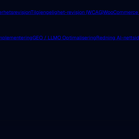
erhetsrevisjon
Tilgjengelighet-revisjon (WCAG)
WooCommerce E
mplementering
GEO / LLMO Optimalisering
Redning AI-nettsi