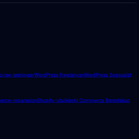
prise-løsninger
WordPress Freelancer
WordPress Spesialist
rce-reparasjon
Shopify-utvikler
AI Commerce Beredskap