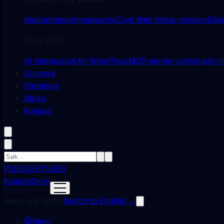
Hastighetsoptimalisering
Core Web Vitals-revisjon
Sikk
AI og GEO
AI-integrasjon for WordPress
MCP-server-utvikling
AI-i
Om meg
Portefølje
Blogg
Kontakt
PL
EN
DE
PT
NB
ES
Kontakt
Skriv
Read in English.
Switch to English →
Hjem