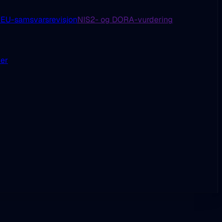
U-samsvarsrevisjon
NIS2- og DORA-vurdering
der