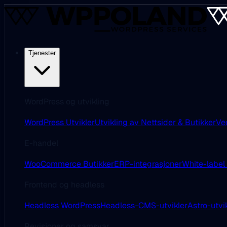
Tjenester
WordPress og utvikling
WordPress Utvikler
Utvikling av Nettsider & Butikker
Ve
E-handel
WooCommerce Butikker
ERP-integrasjoner
White-label
Frontend og headless
Headless WordPress
Headless-CMS-utvikler
Astro-utvi
Revisjoner og samsvar