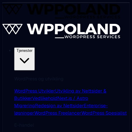
Tjenester
WordPress og utvikling
WordPress Utvikler
Utvikling av Nettsider &
Butikker
Vedlikehold
Next.js / Astro
Migrering
Redesign av Nettsider
Enterprise-
løsninger
WordPress Freelancer
WordPress Spesialist
E-handel