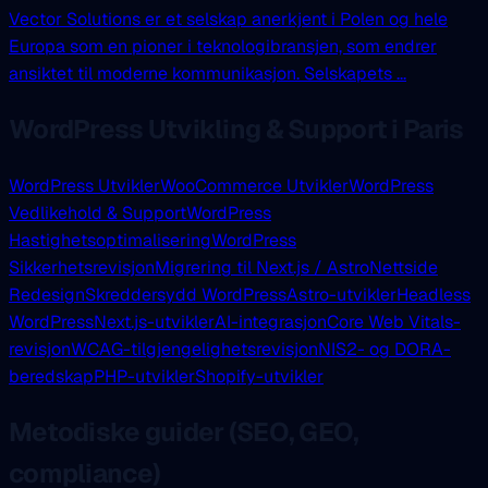
Vector Solutions er et selskap anerkjent i Polen og hele
Europa som en pioner i teknologibransjen, som endrer
ansiktet til moderne kommunikasjon. Selskapets ...
WordPress Utvikling & Support i Paris
WordPress Utvikler
WooCommerce Utvikler
WordPress
Vedlikehold & Support
WordPress
Hastighetsoptimalisering
WordPress
Sikkerhetsrevisjon
Migrering til Next.js / Astro
Nettside
Redesign
Skreddersydd WordPress
Astro-utvikler
Headless
WordPress
Next.js-utvikler
AI-integrasjon
Core Web Vitals-
revisjon
WCAG-tilgjengelighetsrevisjon
NIS2- og DORA-
beredskap
PHP-utvikler
Shopify-utvikler
Metodiske guider (SEO, GEO,
compliance)