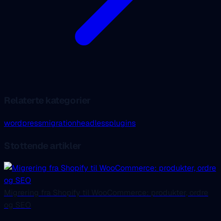
Relaterte kategorier
wordpress
migration
headless
plugins
Stottende artikler
Migrering fra Shopify til WooCommerce: produkter, ordre
og SEO