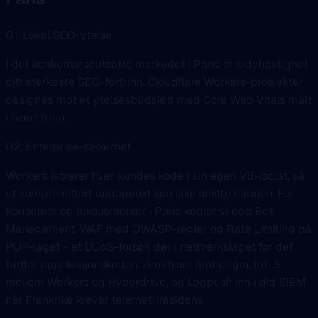
01. Lokal SEO-ytelse
I det konkurranseutsatte markedet i Paris er sidehastighet
ditt sterkeste SEO-fortrinn. Cloudflare Workers-prosjekter
designes mot et ytelsesbudsjett med Core Web Vitals målt
i hvert trinn.
02. Enterprise-sikkerhet
Workers isolerer hver kundes kode i sin egen V8-isolat, så
et kompromittert endepunkt kan ikke smitte naboen. For
Konserner og luksusmerker i Paris kobler vi opp Bot
Management, WAF med OWASP-regler og Rate Limiting på
POP-laget - et DDoS-forsøk dør i nettverkslaget før det
treffer applikasjonskoden. Zero trust mot origin, mTLS
mellom Workers og Hyperdrive, og Logpush inn i ditt SIEM
når Frankrike krever telemetriresidens.