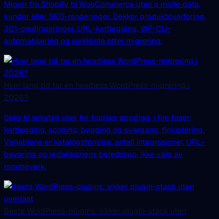
Migrer fra Shopify til WooCommerce uten a miste data,
kunder eller SEO-rangeringer. Dekker produktoverforing,
301-omdirigeringer, URL-kartlegging, WP-CLI-
automatisering og sjekkliste etter migrering.
Hvor lang tid tar en headless WordPress-migrering i
2026?
Seks til seksten uker for typiske oppdrag, i fire faser:
kartlegging, scoping, bygging og overgang, finjustering.
Variablene er katalogstørrelse, antall integrasjoner, URL-
bevaring og redaksjonens beredskap, ikke valg av
rammeverk.
Beste WordPress-plugins: sikker plugin-stack uten