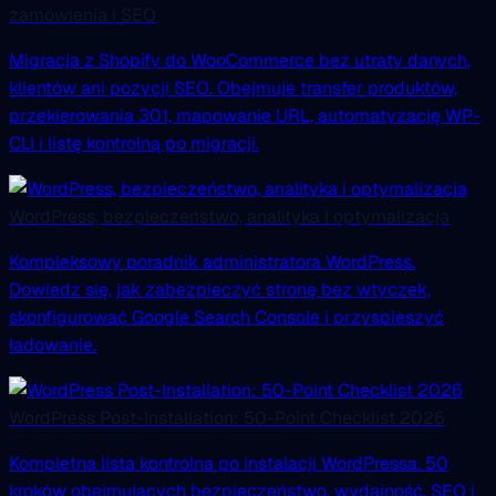
zamówienia i SEO
Migracja z Shopify do WooCommerce bez utraty danych,
klientów ani pozycji SEO. Obejmuje transfer produktów,
przekierowania 301, mapowanie URL, automatyzację WP-
CLI i listę kontrolną po migracji.
WordPress, bezpieczeństwo, analityka i optymalizacja
Kompleksowy poradnik administratora WordPress.
Dowiedz się, jak zabezpieczyć stronę bez wtyczek,
skonfigurować Google Search Console i przyspieszyć
ładowanie.
WordPress Post-Installation: 50-Point Checklist 2026
Kompletna lista kontrolna po instalacji WordPressa. 50
kroków obejmujących bezpieczeństwo, wydajność, SEO i