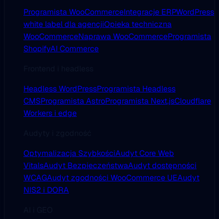
Programista WooCommerce
Integracje ERP
WordPress
white label dla agencji
Opieka techniczna
WooCommerce
Naprawa WooCommerce
Programista
Shopify
AI Commerce
Frontend i headless
Headless WordPress
Programista Headless
CMS
Programista Astro
Programista Next.js
Cloudflare
Workers i edge
Audyty i zgodność
Optymalizacja Szybkości
Audyt Core Web
Vitals
Audyt Bezpieczeństwa
Audyt dostępności
WCAG
Audyt zgodności WooCommerce UE
Audyt
NIS2 i DORA
AI i GEO