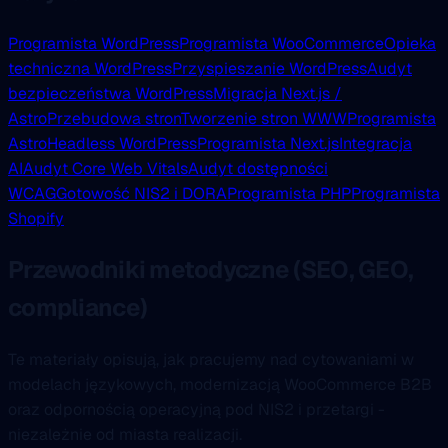
Programista WordPress
Programista WooCommerce
Opieka
techniczna WordPress
Przyspieszanie WordPress
Audyt
bezpieczeństwa WordPress
Migracja Next.js /
Astro
Przebudowa stron
Tworzenie stron WWW
Programista
Astro
Headless WordPress
Programista Next.js
Integracja
AI
Audyt Core Web Vitals
Audyt dostępności
WCAG
Gotowość NIS2 i DORA
Programista PHP
Programista
Shopify
Przewodniki metodyczne (SEO, GEO,
compliance)
Te materiały opisują, jak pracujemy nad cytowaniami w
modelach językowych, modernizacją WooCommerce B2B
oraz odpornością operacyjną pod NIS2 i przetargi -
niezależnie od miasta realizacji.