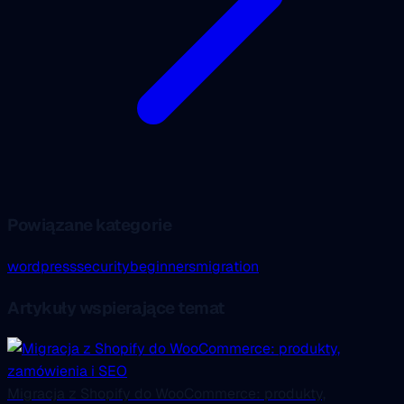
Powiązane kategorie
wordpress
security
beginners
migration
Artykuły wspierające temat
Migracja z Shopify do WooCommerce: produkty,