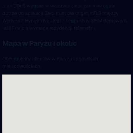
atak DDoS wygasa w warstwie sieci, zanim w ogóle
dotrze do aplikacji. Zero trust dla origin, mTLS między
Workers a Hyperdrive i logi z Logpush w SIEM domowym,
jeśli Francja wymaga rezydencji telemetrii.
Mapa w Paryżu i okolic
Obsługujemy klientów w Paryżu i pobliskich
miejscowościach.