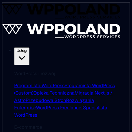
Usługi
WordPress i rozwój
Programista WordPress
Programista WordPress
(Custom)
Opieka Techniczna
Migracja Next.js /
Astro
Przebudowa Stron
Rozwiązania
Enterprise
WordPress Freelancer
Specjalista
WordPress
E-commerce