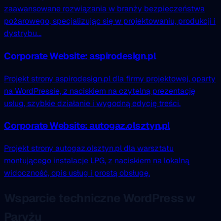
zaawansowane rozwiązania w branży bezpieczeństwa
pożarowego, specjalizując się w projektowaniu, produkcji i
dystrybu...
Corporate Website: aspirodesign.pl
Projekt strony aspirodesign.pl dla firmy projektowej, oparty
na WordPressie, z naciskiem na czytelną prezentację
usług, szybkie działanie i wygodną edycję treści.
Corporate Website: autogaz.olsztyn.pl
Projekt strony autogaz.olsztyn.pl dla warsztatu
montującego instalacje LPG, z naciskiem na lokalną
widoczność, opis usług i prostą obsługę.
Wsparcie techniczne WordPress w
Paryżu