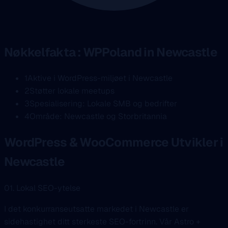
Nøkkelfakta : WPPoland in Newcastle
1
Aktive i WordPress-miljøet i Newcastle
2
Støtter lokale meetups
3
Spesialisering: Lokale SMB og bedrifter
4
Område: Newcastle og Storbritannia
WordPress & WooCommerce Utvikler i
Newcastle
01. Lokal SEO-ytelse
I det konkurranseutsatte markedet i Newcastle er
sidehastighet ditt sterkeste SEO-fortrinn. Vår Astro +