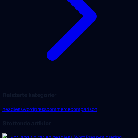
Relaterte kategorier
headless
wordpress
commerce
comparison
Stottende artikler