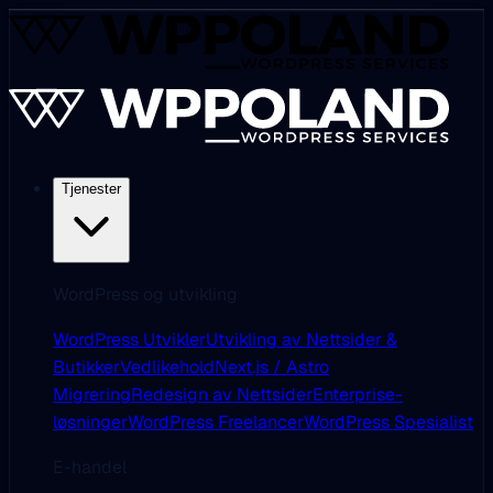
Tjenester
WordPress og utvikling
WordPress Utvikler
Utvikling av Nettsider &
Butikker
Vedlikehold
Next.js / Astro
Migrering
Redesign av Nettsider
Enterprise-
løsninger
WordPress Freelancer
WordPress Spesialist
E-handel