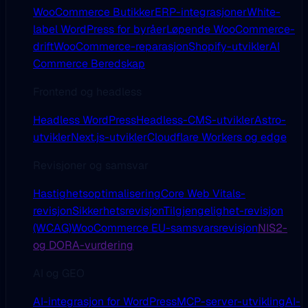
WooCommerce Butikker
ERP-integrasjoner
White-
label WordPress for byråer
Løpende WooCommerce-
drift
WooCommerce-reparasjon
Shopify-utvikler
AI
Commerce Beredskap
Frontend og headless
Headless WordPress
Headless-CMS-utvikler
Astro-
utvikler
Next.js-utvikler
Cloudflare Workers og edge
Revisjoner og samsvar
Hastighetsoptimalisering
Core Web Vitals-
revisjon
Sikkerhetsrevisjon
Tilgjengelighet-revisjon
(WCAG)
WooCommerce EU-samsvarsrevisjon
NIS2-
og DORA-vurdering
AI og GEO
AI-integrasjon for WordPress
MCP-server-utvikling
AI-