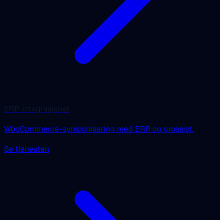
ERP-integrasjoner
WooCommerce-synkronisering med ERP og grossist.
Se tjenesten