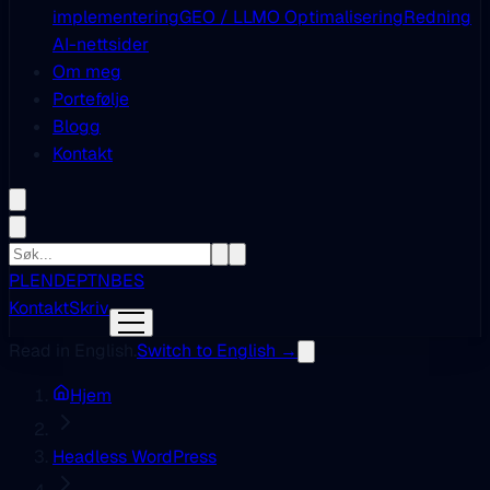
implementering
GEO / LLMO Optimalisering
Redning
AI-nettsider
Om meg
Portefølje
Blogg
Kontakt
PL
EN
DE
PT
NB
ES
Kontakt
Skriv
Read in English.
Switch to English →
Hjem
Headless WordPress