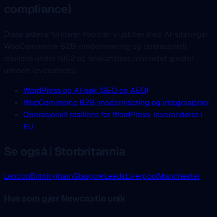
compliance)
Disse sidene forklarer hvordan vi jobber med AI-siteringer,
WooCommerce B2B-modernisering og operasjonell
resiliens under NIS2 og anskaffelser. Innholdet gjelder
uansett leveranseby.
WordPress og AI-søk (GEO og AEO)
WooCommerce B2B-modernisering og integrasjoner
Operasjonell resiliens for WordPress-leverandører i
EU
Se også i Storbritannia
London
Birmingham
Glasgow
Leeds
Liverpool
Manchester
Hva som gjør Newcastle unik