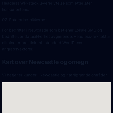
Headless WP-stack leverer ytelse som etterlater
konkurrentene.
02. Enterprise-sikkerhet
For bedrifter i Newcastle som betjener Lokale SMB og
bedrifter, er datasikkerhet avgjørende. Headless-arkitektur
eliminerer praktisk talt standard WordPress-
angrepsvektorer.
Kart over Newcastle og omegn
Vi betjener kunder i Newcastle og nærliggende områder.