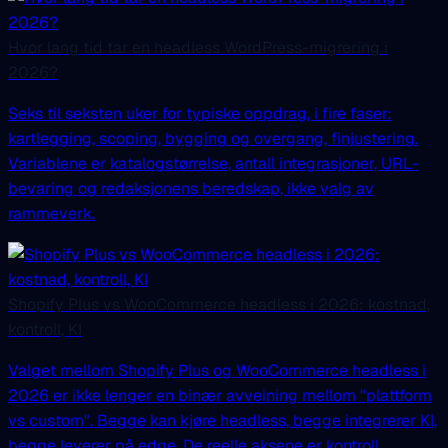
Hvor lang tid tar en headless WordPress-migrering i
2026?
Seks til seksten uker for typiske oppdrag, i fire faser:
kartlegging, scoping, bygging og overgang, finjustering.
Variablene er katalogstørrelse, antall integrasjoner, URL-
bevaring og redaksjonens beredskap, ikke valg av
rammeverk.
Shopify Plus vs WooCommerce headless i 2026: kostnad,
kontroll, KI
Valget mellom Shopify Plus og WooCommerce headless i
2026 er ikke lenger en binær avveining mellom "plattform
vs custom". Begge kan kjøre headless, begge integrerer KI,
begge leverer på edge. De reelle aksene er kontroll,