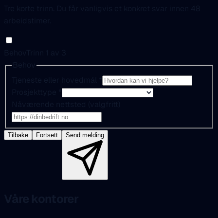
Tre korte trinn. Du får vanligvis et konkret svar innen 48
arbeidstimer.
Behov
Trinn 1 av 3
Behov
Tjeneste eller hovedmål
*
Prosjekttype
*
Nåværende nettsted (valgfritt)
Tilbake
Fortsett
Send melding
Våre kontorer