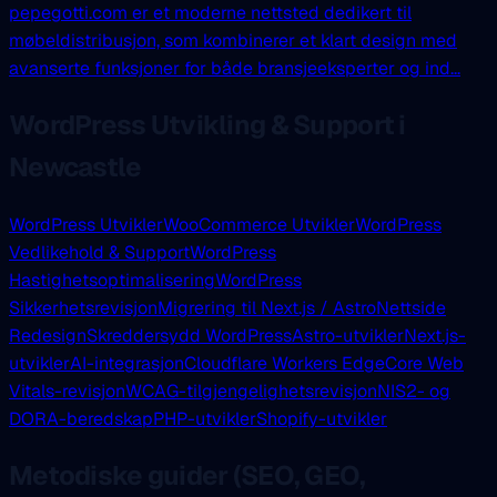
pepegotti.com er et moderne nettsted dedikert til
møbeldistribusjon, som kombinerer et klart design med
avanserte funksjoner for både bransjeeksperter og ind...
WordPress Utvikling & Support i
Newcastle
WordPress Utvikler
WooCommerce Utvikler
WordPress
Vedlikehold & Support
WordPress
Hastighetsoptimalisering
WordPress
Sikkerhetsrevisjon
Migrering til Next.js / Astro
Nettside
Redesign
Skreddersydd WordPress
Astro-utvikler
Next.js-
utvikler
AI-integrasjon
Cloudflare Workers Edge
Core Web
Vitals-revisjon
WCAG-tilgjengelighetsrevisjon
NIS2- og
DORA-beredskap
PHP-utvikler
Shopify-utvikler
Metodiske guider (SEO, GEO,