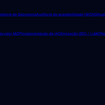
ditoria de Segurança
Auditoria de acessibilidade (WCAG)
Aud
servidor MCP
Implementação de IA
Otimização GEO / LLMO
Re