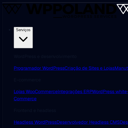
Serviços
WordPress e desenvolvimento
Programador WordPress
Criação de Sites e Lojas
Manut
E-commerce
Lojas WooCommerce
Integrações ERP
WordPress white-
Commerce
Frontend e headless
Headless WordPress
Desenvolvedor Headless CMS
Des