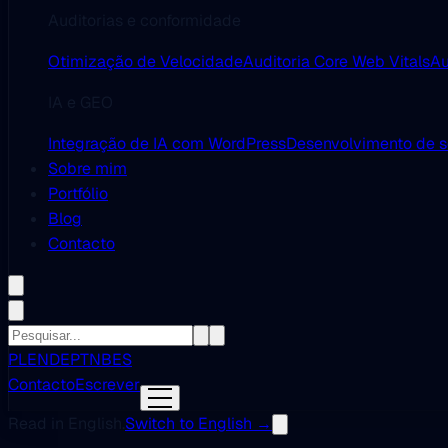
Auditorias e conformidade
Otimização de Velocidade
Auditoria Core Web Vitals
Au
IA e GEO
Integração de IA com WordPress
Desenvolvimento de 
Sobre mim
Portfólio
Blog
Contacto
PL
EN
DE
PT
NB
ES
Contacto
Escrever
Read in English.
Switch to English →