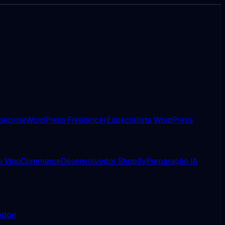
erprise
WordPress Freelancer
Especialista WordPress
ão WooCommerce
Desenvolvedor Shopify
Preparação IA
 edge