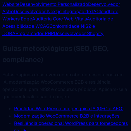
Website
Desenvolvimento Personalizado
Desenvolvedor
Astro
Desenvolvedor Next.js
Integração de IA
Cloudflare
Workers Edge
Auditoria Core Web Vitals
Auditoria de
Acessibilidade WCAG
Conformidade NIS2 e
DORA
Programador PHP
Desenvolvedor Shopify
Guias metodológicos (SEO, GEO,
compliance)
Estas páginas descrevem como abordamos citações em
IA, modernização WooCommerce B2B e resiliência
operacional para NIS2 e concursos públicos. Aplicam-se a
qualquer localização do projeto.
Prontidão WordPress para pesquisa IA (GEO e AEO)
Modernização WooCommerce B2B e integrações
Resiliência operacional WordPress para fornecedores
na UE