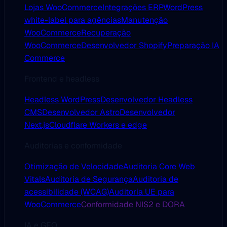
Lojas WooCommerce
Integrações ERP
WordPress
white-label para agências
Manutenção
WooCommerce
Recuperação
WooCommerce
Desenvolvedor Shopify
Preparação IA
Commerce
Frontend e headless
Headless WordPress
Desenvolvedor Headless
CMS
Desenvolvedor Astro
Desenvolvedor
Next.js
Cloudflare Workers e edge
Auditorias e conformidade
Otimização de Velocidade
Auditoria Core Web
Vitals
Auditoria de Segurança
Auditoria de
acessibilidade (WCAG)
Auditoria UE para
WooCommerce
Conformidade NIS2 e DORA
IA e GEO