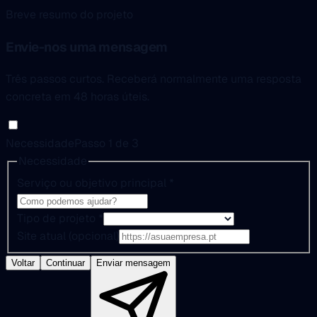
Breve resumo do projeto
Envie-nos uma mensagem
Três passos curtos. Receberá normalmente uma resposta
concreta em 48 horas úteis.
Necessidade
Passo 1 de 3
Necessidade
Serviço ou objetivo principal
*
Tipo de projeto
*
Site atual (opcional)
Voltar
Continuar
Enviar mensagem