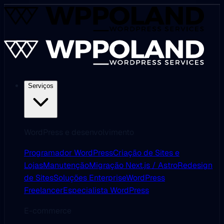
Serviços
WordPress e desenvolvimento
Programador WordPress
Criação de Sites e
Lojas
Manutenção
Migração Next.js / Astro
Redesign
de Sites
Soluções Enterprise
WordPress
Freelancer
Especialista WordPress
E-commerce