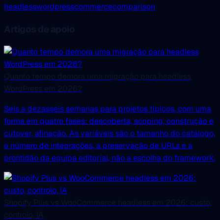
headless
wordpress
commerce
comparison
Artigos de apoio
Quanto tempo demora uma migração para headless
WordPress em 2026?
Seis a dezasseis semanas para projetos típicos, com uma
forma em quatro fases: descoberta, scoping, construção e
cutover, afinação. As variáveis são o tamanho do catálogo,
o número de integrações, a preservação de URLs e a
prontidão da equipa editorial, não a escolha do framework.
Shopify Plus vs WooCommerce headless em 2026: custo,
controlo, IA