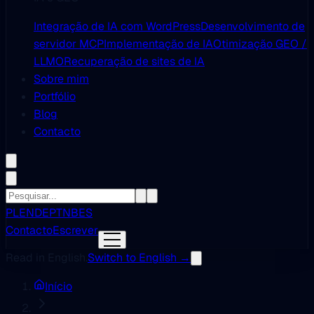
Integração de IA com WordPress
Desenvolvimento de
servidor MCP
Implementação de IA
Otimização GEO /
LLMO
Recuperação de sites de IA
Sobre mim
Portfólio
Blog
Contacto
PL
EN
DE
PT
NB
ES
Contacto
Escrever
Read in English.
Switch to English →
Início