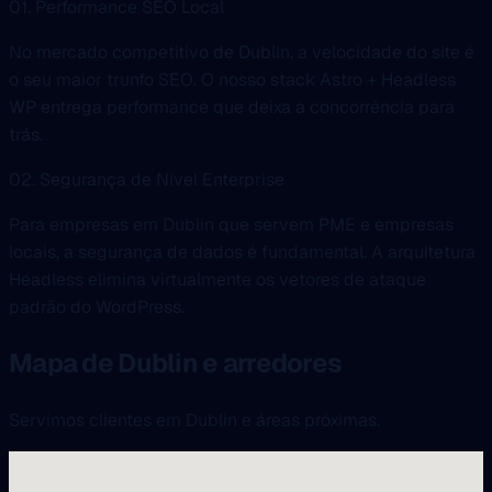
01. Performance SEO Local
No mercado competitivo de Dublin, a velocidade do site é
o seu maior trunfo SEO. O nosso stack Astro + Headless
WP entrega performance que deixa a concorrência para
trás.
02. Segurança de Nível Enterprise
Para empresas em Dublin que servem PME e empresas
locais, a segurança de dados é fundamental. A arquitetura
Headless elimina virtualmente os vetores de ataque
padrão do WordPress.
Mapa de Dublin e arredores
Servimos clientes em Dublin e áreas próximas.