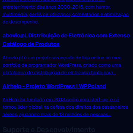
entretenimento dos anos 2000-2015, com humor,
multimédía, perfis de utilizador, comentários e otimização
de desempenho.
abovio.pl, Distribuição de Eletrónica com Extenso
Catálogo de Produtos
Abovio.pl é um projeto avançado de loja online no meu
portfólio de programador WordPress, criado como uma
plataforma de distribuição de eletrónica tanto para...
Airhelp - Projeto WordPress | WPPoland
AirHelp foi fundada em 2013 como uma start-up, e se
tornou líder global na defesa dos direitos dos passageiros
aéreos, ajudando mais de 13 milhões de pessoas...
Suporte e Desenvolvimento