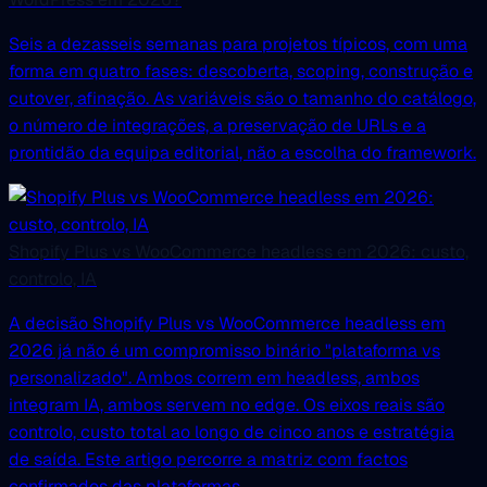
Seis a dezasseis semanas para projetos típicos, com uma
forma em quatro fases: descoberta, scoping, construção e
cutover, afinação. As variáveis são o tamanho do catálogo,
o número de integrações, a preservação de URLs e a
prontidão da equipa editorial, não a escolha do framework.
Shopify Plus vs WooCommerce headless em 2026: custo,
controlo, IA
A decisão Shopify Plus vs WooCommerce headless em
2026 já não é um compromisso binário "plataforma vs
personalizado". Ambos correm em headless, ambos
integram IA, ambos servem no edge. Os eixos reais são
controlo, custo total ao longo de cinco anos e estratégia
de saída. Este artigo percorre a matriz com factos
confirmados das plataformas.