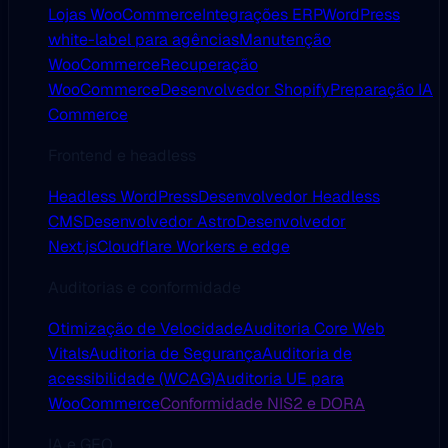
Lojas WooCommerce
Integrações ERP
WordPress
white-label para agências
Manutenção
WooCommerce
Recuperação
WooCommerce
Desenvolvedor Shopify
Preparação IA
Commerce
Frontend e headless
Headless WordPress
Desenvolvedor Headless
CMS
Desenvolvedor Astro
Desenvolvedor
Next.js
Cloudflare Workers e edge
Auditorias e conformidade
Otimização de Velocidade
Auditoria Core Web
Vitals
Auditoria de Segurança
Auditoria de
acessibilidade (WCAG)
Auditoria UE para
WooCommerce
Conformidade NIS2 e DORA
IA e GEO