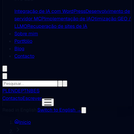
Integração de IA com WordPress
Desenvolvimento de
servidor MCP
Implementação de IA
Otimização GEO /
LLMO
Recuperação de sites de IA
Sobre mim
Portfólio
Blog
Contacto
PL
EN
DE
PT
NB
ES
Contacto
Escrever
Read in English.
Switch to English →
Início