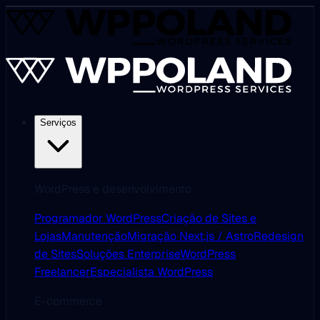
Serviços
WordPress e desenvolvimento
Programador WordPress
Criação de Sites e
Lojas
Manutenção
Migração Next.js / Astro
Redesign
de Sites
Soluções Enterprise
WordPress
Freelancer
Especialista WordPress
E-commerce