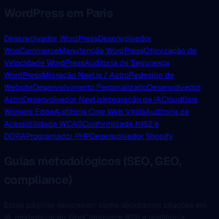
WordPress em Paris
Desenvolvedor WordPress
Desenvolvedor
WooCommerce
Manutenção WordPress
Otimização de
Velocidade WordPress
Auditoria de Segurança
WordPress
Migração Next.js / Astro
Redesign de
Website
Desenvolvimento Personalizado
Desenvolvedor
Astro
Desenvolvedor Next.js
Integração de IA
Cloudflare
Workers Edge
Auditoria Core Web Vitals
Auditoria de
Acessibilidade WCAG
Conformidade NIS2 e
DORA
Programador PHP
Desenvolvedor Shopify
Guias metodológicos (SEO, GEO,
compliance)
Estas páginas descrevem como abordamos citações em
IA, modernização WooCommerce B2B e resiliência