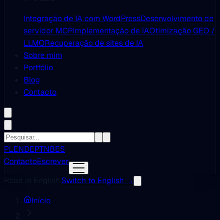
Integração de IA com WordPress
Desenvolvimento de
servidor MCP
Implementação de IA
Otimização GEO /
LLMO
Recuperação de sites de IA
Sobre mim
Portfólio
Blog
Contacto
PL
EN
DE
PT
NB
ES
Contacto
Escrever
Read in English.
Switch to English →
Início