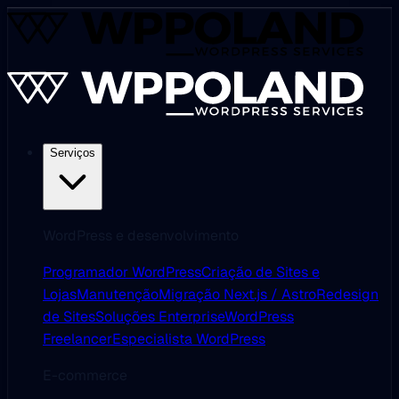
Serviços
WordPress e desenvolvimento
Programador WordPress
Criação de Sites e
Lojas
Manutenção
Migração Next.js / Astro
Redesign
de Sites
Soluções Enterprise
WordPress
Freelancer
Especialista WordPress
E-commerce