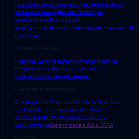
Lojas WooCommerce
Integrações ERP
WordPress
white-label para agências
Manutenção
WooCommerce
Recuperação
WooCommerce
Desenvolvedor Shopify
Preparação IA
Commerce
Frontend e headless
Headless WordPress
Desenvolvedor Headless
CMS
Desenvolvedor Astro
Desenvolvedor
Next.js
Cloudflare Workers e edge
Auditorias e conformidade
Otimização de Velocidade
Auditoria Core Web
Vitals
Auditoria de Segurança
Auditoria de
acessibilidade (WCAG)
Auditoria UE para
WooCommerce
Conformidade NIS2 e DORA
IA e GEO