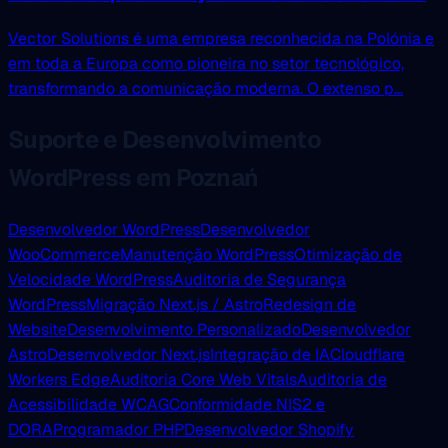
Vector Solutions é uma empresa reconhecida na Polónia e
em toda a Europa como pioneira no setor tecnológico,
transformando a comunicação moderna. O extenso p...
Suporte e Desenvolvimento
WordPress em Poznań
Desenvolvedor WordPress
Desenvolvedor
WooCommerce
Manutenção WordPress
Otimização de
Velocidade WordPress
Auditoria de Segurança
WordPress
Migração Next.js / Astro
Redesign de
Website
Desenvolvimento Personalizado
Desenvolvedor
Astro
Desenvolvedor Next.js
Integração de IA
Cloudflare
Workers Edge
Auditoria Core Web Vitals
Auditoria de
Acessibilidade WCAG
Conformidade NIS2 e
DORA
Programador PHP
Desenvolvedor Shopify