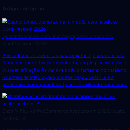
Artigos de apoio
Quanto tempo demora uma migração para headless
WordPress em 2026?
Seis a dezasseis semanas para projetos típicos, com uma
forma em quatro fases: descoberta, scoping, construção e
cutover, afinação. As variáveis são o tamanho do catálogo,
o número de integrações, a preservação de URLs e a
prontidão da equipa editorial, não a escolha do framework.
Shopify Plus vs WooCommerce headless em 2026: custo,
controlo, IA