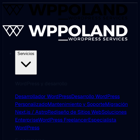
Servicios
WordPress y desarrollo
Desarrollador WordPress
Desarrollo WordPress
Personalizado
Mantenimiento y Soporte
Migración
Next.js / Astro
Rediseño de Sitios Web
Soluciones
Enterprise
WordPress Freelancer
Especialista
WordPress