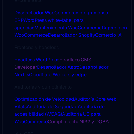
E-commerce
Desarrollador WooCommerce
Integraciones
ERP
WordPress white-label para
agencias
Mantenimiento WooCommerce
Reparación
WooCommerce
Desarrollador Shopify
Comercio IA
Frontend y headless
Headless WordPress
Headless CMS
Developer
Desarrollador Astro
Desarrollador
Next.js
Cloudflare Workers y edge
Auditorías y cumplimiento
Optimización de Velocidad
Auditoría Core Web
Vitals
Auditoría de Seguridad
Auditoría de
accesibilidad (WCAG)
Auditoría UE para
WooCommerce
Cumplimiento NIS2 y DORA
IA y GEO