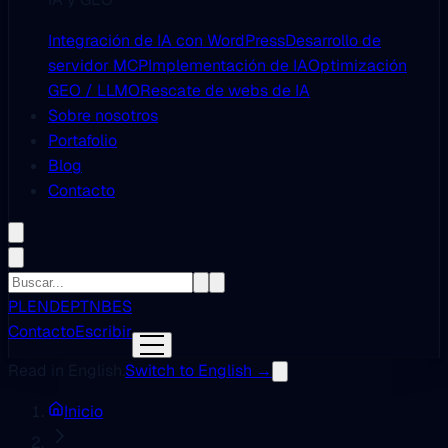
Integración de IA con WordPress
Desarrollo de
servidor MCP
Implementación de IA
Optimización
GEO / LLMO
Rescate de webs de IA
Sobre nosotros
Portafolio
Blog
Contacto
PL
EN
DE
PT
NB
ES
Contacto
Escribir
Read in English.
Switch to English →
Inicio