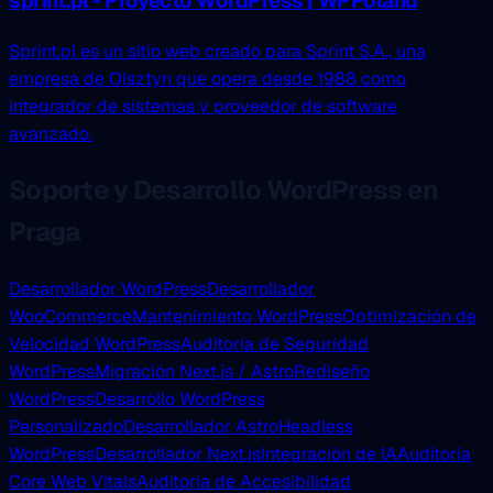
sprint.pl - Proyecto WordPress | WPPoland
Sprint.pl es un sitio web creado para Sprint S.A., una
empresa de Olsztyn que opera desde 1988 como
integrador de sistemas y proveedor de software
avanzado.
Soporte y Desarrollo WordPress en
Praga
Desarrollador WordPress
Desarrollador
WooCommerce
Mantenimiento WordPress
Optimización de
Velocidad WordPress
Auditoría de Seguridad
WordPress
Migración Next.js / Astro
Rediseño
WordPress
Desarrollo WordPress
Personalizado
Desarrollador Astro
Headless
WordPress
Desarrollador Next.js
Integración de IA
Auditoría
Core Web Vitals
Auditoría de Accesibilidad