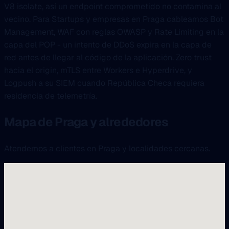
V8 isolate, así un endpoint comprometido no contamina al
vecino. Para Startups y empresas en Praga cableamos Bot
Management, WAF con reglas OWASP y Rate Limiting en la
capa del POP - un intento de DDoS expira en la capa de
red antes de llegar al código de la aplicación. Zero trust
hacia el origin, mTLS entre Workers e Hyperdrive, y
Logpush a su SIEM cuando República Checa requiera
residencia de telemetría.
Mapa de Praga y alrededores
Atendemos a clientes en Praga y localidades cercanas.