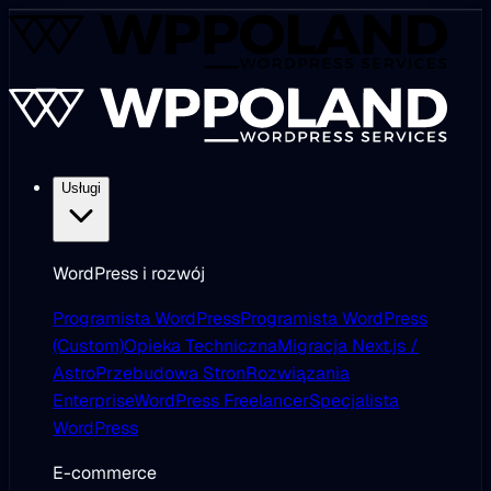
Usługi
WordPress i rozwój
Programista WordPress
Programista WordPress
(Custom)
Opieka Techniczna
Migracja Next.js /
Astro
Przebudowa Stron
Rozwiązania
Enterprise
WordPress Freelancer
Specjalista
WordPress
E-commerce