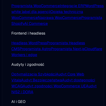
Programista WooCommerce
Integracje ERP
WordPress
white label dla agencji
Opieka techniczna
WooCommerce
Naprawa WooCommerce
Programista
Shopify
AI Commerce
Frontend i headless
Headless WordPress
Programista Headless
CMS
Programista Astro
Programista Next.js
Cloudflare
Workers i edge
Audyty i zgodność
Optymalizacja Szybkości
Audyt Core Web
Vitals
Audyt Bezpieczeństwa
Audyt dostępności
WCAG
Audyt zgodności WooCommerce UE
Audyt
NIS2 i DORA
AI i GEO