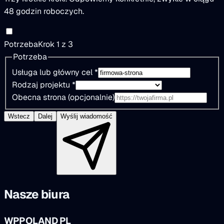
48 godzin roboczych.
Potrzeba
Krok 1 z 3
Potrzeba
Usługa lub główny cel
*
Rodzaj projektu
*
Obecna strona (opcjonalnie)
Wstecz
Dalej
Wyślij wiadomość
Nasze biura
WPPOLAND PL