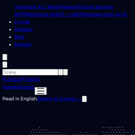
Integracja AI z WordPressem
Rozwój serwera
MCP
Wdrożenia AI
GEO / LLMO
Naprawa stron po AI
O mnie
Portfolio
Blog
Kontakt
PL
EN
DE
PT
NB
ES
Kontakt
Napisz
Read in English.
Switch to English →