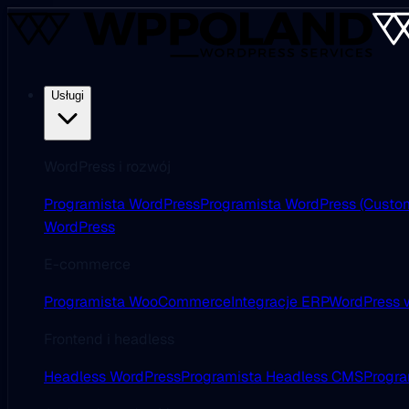
Usługi
WordPress i rozwój
Programista WordPress
Programista WordPress (Custo
WordPress
E-commerce
Programista WooCommerce
Integracje ERP
WordPress w
Frontend i headless
Headless WordPress
Programista Headless CMS
Progra