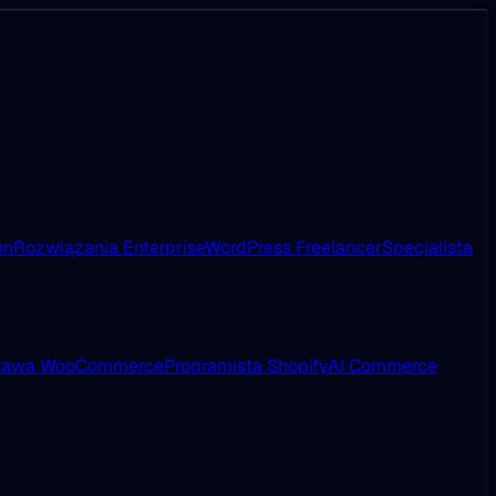
on
Rozwiązania Enterprise
WordPress Freelancer
Specjalista
rawa WooCommerce
Programista Shopify
AI Commerce