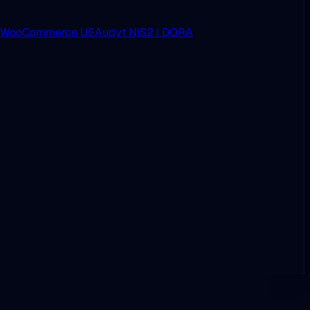
i WooCommerce UE
Audyt NIS2 i DORA