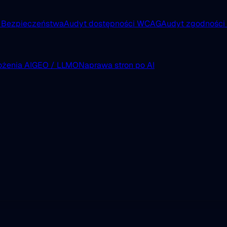
 Bezpieczeństwa
Audyt dostępności WCAG
Audyt zgodnośc
żenia AI
GEO / LLMO
Naprawa stron po AI