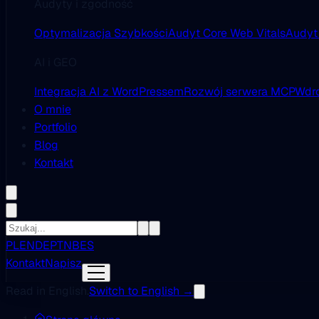
Audyty i zgodność
Optymalizacja Szybkości
Audyt Core Web Vitals
Audyt
AI i GEO
Integracja AI z WordPressem
Rozwój serwera MCP
Wdro
O mnie
Portfolio
Blog
Kontakt
PL
EN
DE
PT
NB
ES
Kontakt
Napisz
Read in English.
Switch to English →