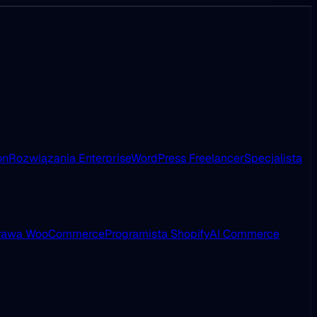
on
Rozwiązania Enterprise
WordPress Freelancer
Specjalista
rawa WooCommerce
Programista Shopify
AI Commerce