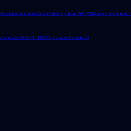
 Bezpieczeństwa
Audyt dostępności WCAG
Audyt zgodnośc
żenia AI
GEO / LLMO
Naprawa stron po AI