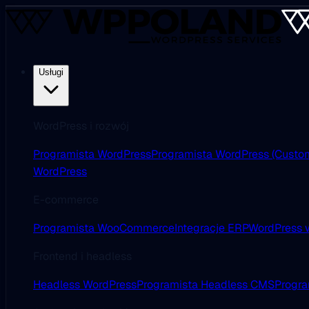
Usługi
WordPress i rozwój
Programista WordPress
Programista WordPress (Custo
WordPress
E-commerce
Programista WooCommerce
Integracje ERP
WordPress w
Frontend i headless
Headless WordPress
Programista Headless CMS
Progra