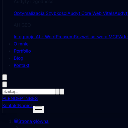
Audyty i zgodność
Optymalizacja Szybkości
Audyt Core Web Vitals
Audyt
AI i GEO
Integracja AI z WordPressem
Rozwój serwera MCP
Wdro
O mnie
Portfolio
Blog
Kontakt
PL
EN
DE
PT
NB
ES
Kontakt
Napisz
Strona główna