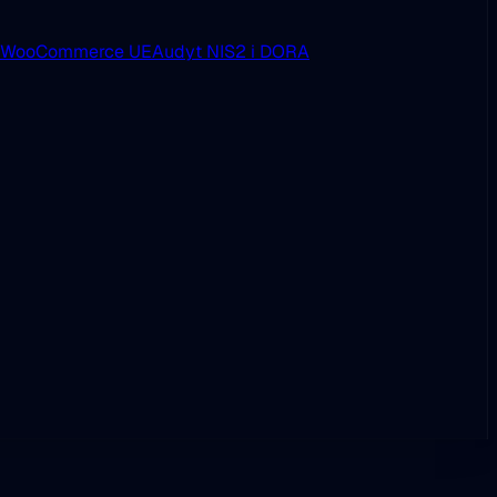
i WooCommerce UE
Audyt NIS2 i DORA