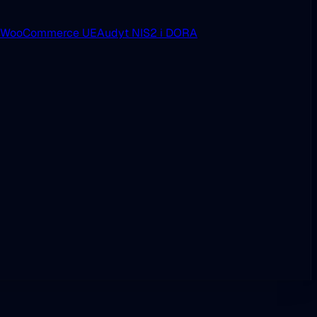
i WooCommerce UE
Audyt NIS2 i DORA