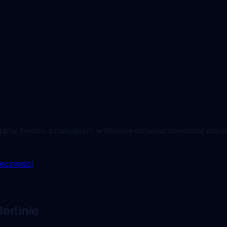
gamy firmom działającym w Berlinie rozwijać obecność onli
łeczności
erlinie