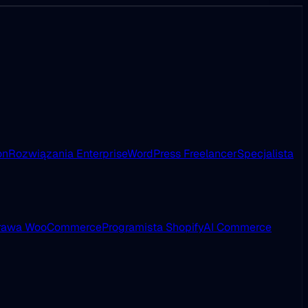
on
Rozwiązania Enterprise
WordPress Freelancer
Specjalista
rawa WooCommerce
Programista Shopify
AI Commerce