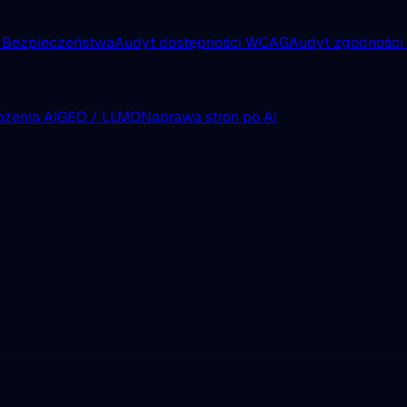
 Bezpieczeństwa
Audyt dostępności WCAG
Audyt zgodnośc
żenia AI
GEO / LLMO
Naprawa stron po AI