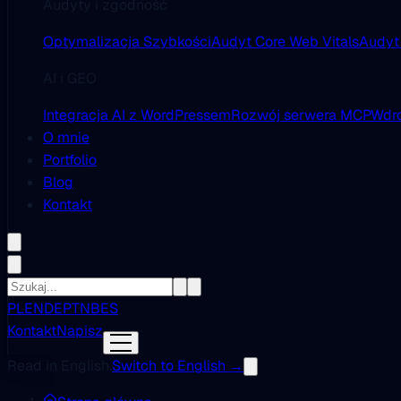
Audyty i zgodność
Optymalizacja Szybkości
Audyt Core Web Vitals
Audyt
AI i GEO
Integracja AI z WordPressem
Rozwój serwera MCP
Wdro
O mnie
Portfolio
Blog
Kontakt
PL
EN
DE
PT
NB
ES
Kontakt
Napisz
Read in English.
Switch to English →