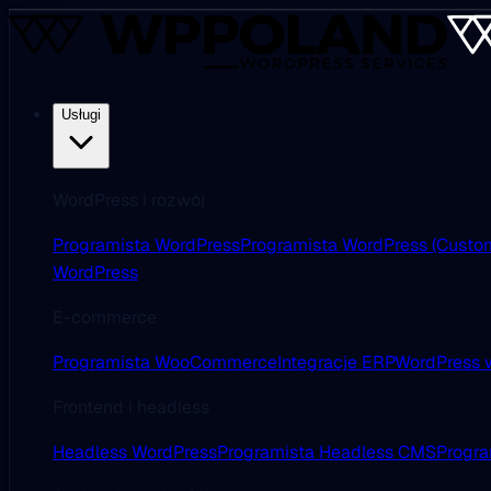
Usługi
WordPress i rozwój
Programista WordPress
Programista WordPress (Custo
WordPress
E-commerce
Programista WooCommerce
Integracje ERP
WordPress w
Frontend i headless
Headless WordPress
Programista Headless CMS
Progra