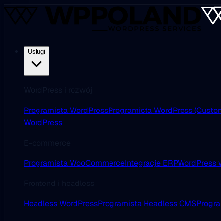
Usługi
WordPress i rozwój
Programista WordPress
Programista WordPress (Custo
WordPress
E-commerce
Programista WooCommerce
Integracje ERP
WordPress w
Frontend i headless
Headless WordPress
Programista Headless CMS
Progra