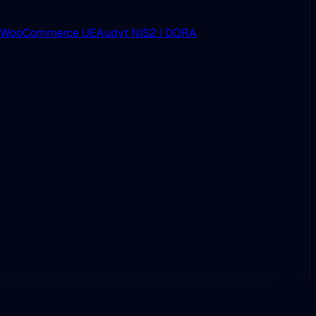
i WooCommerce UE
Audyt NIS2 i DORA