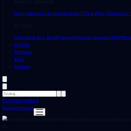
Audyty i zgodność
Optymalizacja Szybkości
Audyt Core Web Vitals
Audyt
AI i GEO
Integracja AI z WordPressem
Rozwój serwera MCP
Wdro
O mnie
Portfolio
Blog
Kontakt
PL
EN
DE
PT
NB
ES
Kontakt
Napisz
PL