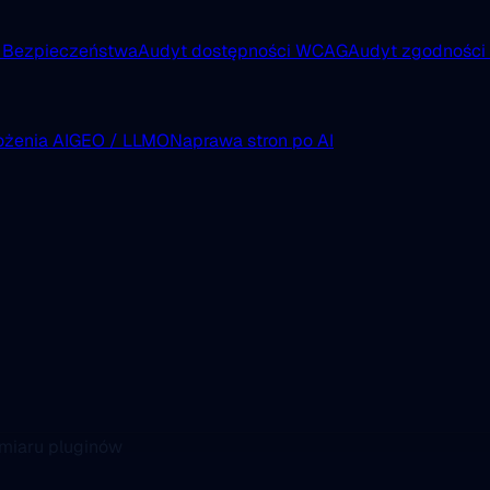
 Bezpieczeństwa
Audyt dostępności WCAG
Audyt zgodnośc
żenia AI
GEO / LLMO
Naprawa stron po AI