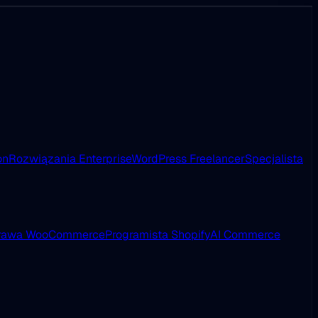
on
Rozwiązania Enterprise
WordPress Freelancer
Specjalista
rawa WooCommerce
Programista Shopify
AI Commerce