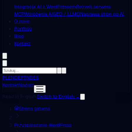
Integracja AI z WordPressem
Rozwój serwera
MCP
Wdrożenia AI
GEO / LLMO
Naprawa stron po AI
O mnie
Portfolio
Blog
Kontakt
PL
EN
DE
PT
NB
ES
Kontakt
Napisz
Read in English.
Switch to English →
Strona główna
Przyspieszanie WordPress