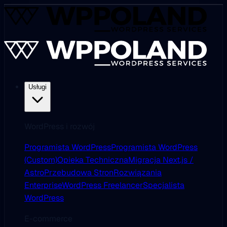
Usługi
WordPress i rozwój
Programista WordPress
Programista WordPress
(Custom)
Opieka Techniczna
Migracja Next.js /
Astro
Przebudowa Stron
Rozwiązania
Enterprise
WordPress Freelancer
Specjalista
WordPress
E-commerce