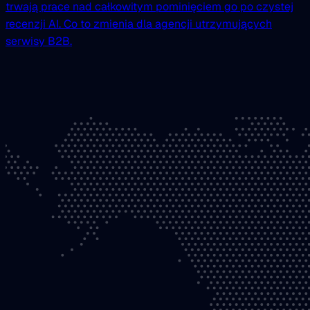
trwają prace nad całkowitym pominięciem go po czystej
recenzji AI. Co to zmienia dla agencji utrzymujących
serwisy B2B.