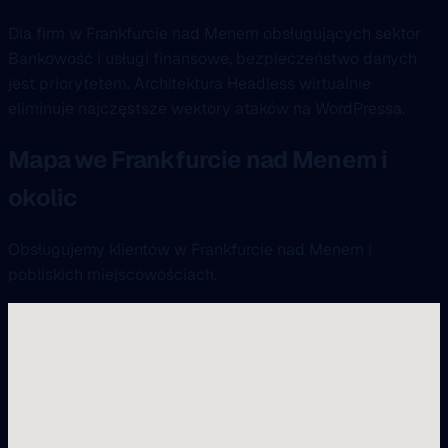
Dla firm w Frankfurcie nad Menem obsługujących sektor
Bankowość i usługi finansowe, bezpieczeństwo danych
jest priorytetem. Architektura Headless wirtualnie
eliminuje najczęstsze wektory ataków na WordPressa.
Mapa we Frankfurcie nad Menem i
okolic
Obsługujemy klientów w Frankfurcie nad Menem i
pobliskich miejscowościach.