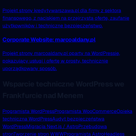
Projekt strony kredytywarszawa.pl dla firmy z sektora
finansowego, z naciskiem na przejrzystą ofertę, zaufanie
użytkowników i techniczne bezpieczeństwo.
Corporate Website: marcoaldany.pl
Projekt strony marcoaldany.pl oparty na WordPressie,
pokazujący usługi i ofertę w prosty, technicznie
uporządkowany sposób.
Wsparcie techniczne WordPress we
Frankfurcie nad Menem
Programista WordPress
Programista WooCommerce
Opieka
techniczna WordPress
Audyt bezpieczeństwa
WordPress
Migracja Next.js / Astro
Przebudowa
stron
Tworzenie stron WWW
Programista Astro
Headless