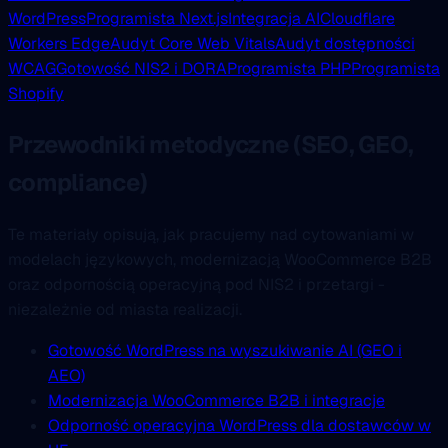
WordPress
Programista Next.js
Integracja AI
Cloudflare
Workers Edge
Audyt Core Web Vitals
Audyt dostępności
WCAG
Gotowość NIS2 i DORA
Programista PHP
Programista
Shopify
Przewodniki metodyczne (SEO, GEO,
compliance)
Te materiały opisują, jak pracujemy nad cytowaniami w
modelach językowych, modernizacją WooCommerce B2B
oraz odpornością operacyjną pod NIS2 i przetargi -
niezależnie od miasta realizacji.
Gotowość WordPress na wyszukiwanie AI (GEO i
AEO)
Modernizacja WooCommerce B2B i integracje
Odporność operacyjna WordPress dla dostawców w