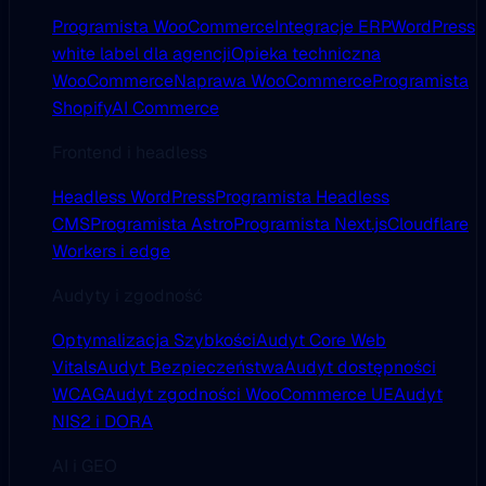
Programista WooCommerce
Integracje ERP
WordPress
white label dla agencji
Opieka techniczna
WooCommerce
Naprawa WooCommerce
Programista
Shopify
AI Commerce
Frontend i headless
Headless WordPress
Programista Headless
CMS
Programista Astro
Programista Next.js
Cloudflare
Workers i edge
Audyty i zgodność
Optymalizacja Szybkości
Audyt Core Web
Vitals
Audyt Bezpieczeństwa
Audyt dostępności
WCAG
Audyt zgodności WooCommerce UE
Audyt
NIS2 i DORA
AI i GEO