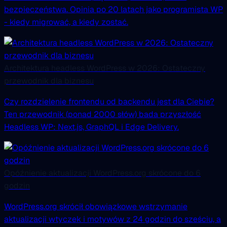
bezpieczeństwa. Opinia po 20 latach jako programista WP
- kiedy migrować, a kiedy zostać.
Architektura headless WordPress w 2026: Ostateczny
przewodnik dla biznesu
Czy rozdzielenie frontendu od backendu jest dla Ciebie?
Ten przewodnik (ponad 2000 słów) bada przyszłość
Headless WP: Next.js, GraphQL i Edge Delivery.
Opóźnienie aktualizacji WordPress.org skrócone do 6
godzin
WordPress.org skrócił obowiązkowe wstrzymanie
aktualizacji wtyczek i motywów z 24 godzin do sześciu, a