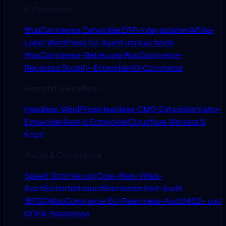
E-Commerce
WooCommerce Entwickler
ERP-Integrationen
White-
Label WordPress für Agenturen
Laufende
WooCommerce-Betreuung
WooCommerce-
Reparatur
Shopify-Entwickler
KI-Commerce
Frontend & Headless
Headless WordPress
Headless-CMS-Entwickler
Astro-
Entwickler
Next.js Entwickler
Cloudflare Workers &
Edge
Audits & Compliance
Speed Optimierung
Core-Web-Vitals-
Audit
Sicherheitsaudit
Barrierefreiheit-Audit
(BFSG)
WooCommerce EU-Readiness-Audit
NIS2- und
DORA-Readiness