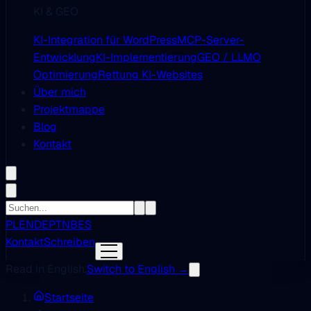
KI & GEO
KI-Integration für WordPress
MCP-Server-
Entwicklung
KI-Implementierung
GEO / LLMO
Optimierung
Rettung KI-Websites
Über mich
Projektmappe
Blog
Kontakt
PL
EN
DE
PT
NB
ES
Kontakt
Schreiben
Read in English.
Switch to English →
Startseite