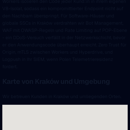
Workers isolieren den Code jeder Kund:in in ihrem eigenen
V8-Isolat, sodass ein kompromittierter Endpoint nicht auf
den Nachbarn überspringt. Für Software-Häuser und
globale SSCs in Kraków verdrahten wir Bot Management,
WAF mit OWASP-Regeln und Rate Limiting auf POP-Ebene
- ein DDoS-Versuch verfällt in der Netzwerkschicht, bevor
er den Anwendungscode überhaupt erreicht. Zero Trust für
Origin, mTLS zwischen Workers und Hyperdrive, und
Logpush in Ihr SIEM, wenn Polen Telemetrieresidenz
fordert.
Karte von Kraków und Umgebung
Wir betreuen Kunden in Kraków und umliegenden Orten.