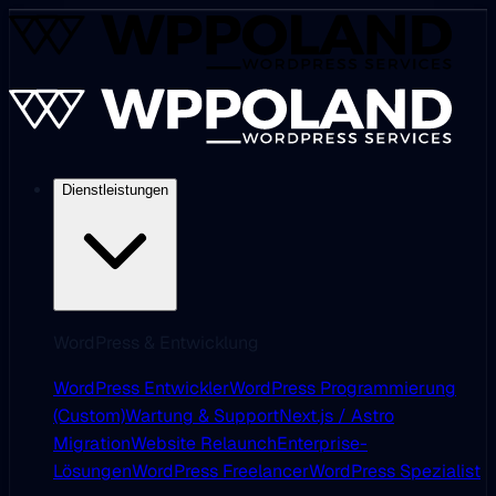
Dienstleistungen
WordPress & Entwicklung
WordPress Entwickler
WordPress Programmierung
(Custom)
Wartung & Support
Next.js / Astro
Migration
Website Relaunch
Enterprise-
Lösungen
WordPress Freelancer
WordPress Spezialist