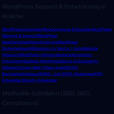
WordPress Support & Entwicklung in
Kraków
WordPress Entwickler
WooCommerce Entwickler
WordPress
Wartung & Support
WordPress
Geschwindigkeitsoptimierung
WordPress
Sicherheitsaudit
Migration zu Next.js / Astro
Website
Relaunch
WordPress Individualentwicklung
Astro-
Entwickler
Headless WordPress
Next.js-Entwickler
KI-
Integration
Core-Web-Vitals-Audit
WCAG-
Barrierefreiheitsaudit
NIS2- und DORA-Readiness
PHP-
Entwickler
Shopify-Entwickler
Methodik-Leitfäden (SEO, GEO,
Compliance)