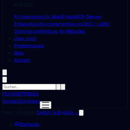
KI & GEO
KI-Integration für WordPress
MCP-Server-
Entwicklung
KI-Implementierung
GEO / LLMO
Optimierung
Rettung KI-Websites
Über mich
Projektmappe
Blog
Kontakt
PL
EN
DE
PT
NB
ES
Kontakt
Schreiben
Read in English.
Switch to English →
Startseite