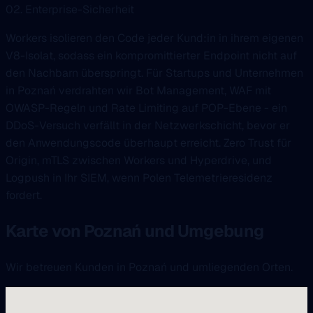
02. Enterprise-Sicherheit
Workers isolieren den Code jeder Kund:in in ihrem eigenen
V8-Isolat, sodass ein kompromittierter Endpoint nicht auf
den Nachbarn überspringt. Für Startups und Unternehmen
in Poznań verdrahten wir Bot Management, WAF mit
OWASP-Regeln und Rate Limiting auf POP-Ebene - ein
DDoS-Versuch verfällt in der Netzwerkschicht, bevor er
den Anwendungscode überhaupt erreicht. Zero Trust für
Origin, mTLS zwischen Workers und Hyperdrive, und
Logpush in Ihr SIEM, wenn Polen Telemetrieresidenz
fordert.
Karte von Poznań und Umgebung
Wir betreuen Kunden in Poznań und umliegenden Orten.