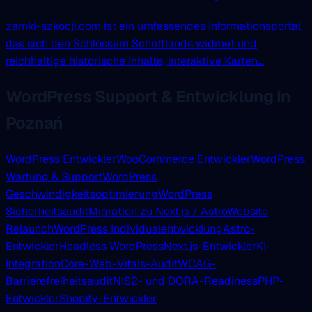
zamki-szkocji.com ist ein umfassendes Informationsportal,
das sich den Schlössern Schottlands widmet und
reichhaltige historische Inhalte, interaktive Karten...
WordPress Support & Entwicklung in
Poznań
WordPress Entwickler
WooCommerce Entwickler
WordPress
Wartung & Support
WordPress
Geschwindigkeitsoptimierung
WordPress
Sicherheitsaudit
Migration zu Next.js / Astro
Website
Relaunch
WordPress Individualentwicklung
Astro-
Entwickler
Headless WordPress
Next.js-Entwickler
KI-
Integration
Core-Web-Vitals-Audit
WCAG-
Barrierefreiheitsaudit
NIS2- und DORA-Readiness
PHP-
Entwickler
Shopify-Entwickler