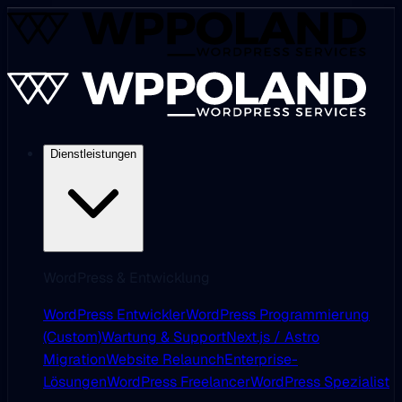
Dienstleistungen
WordPress & Entwicklung
WordPress Entwickler
WordPress Programmierung
(Custom)
Wartung & Support
Next.js / Astro
Migration
Website Relaunch
Enterprise-
Lösungen
WordPress Freelancer
WordPress Spezialist