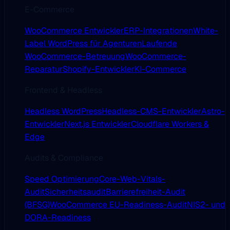
E-Commerce
WooCommerce Entwickler
ERP-Integrationen
White-
Label WordPress für Agenturen
Laufende
WooCommerce-Betreuung
WooCommerce-
Reparatur
Shopify-Entwickler
KI-Commerce
Frontend & Headless
Headless WordPress
Headless-CMS-Entwickler
Astro-
Entwickler
Next.js Entwickler
Cloudflare Workers &
Edge
Audits & Compliance
Speed Optimierung
Core-Web-Vitals-
Audit
Sicherheitsaudit
Barrierefreiheit-Audit
(BFSG)
WooCommerce EU-Readiness-Audit
NIS2- und
DORA-Readiness