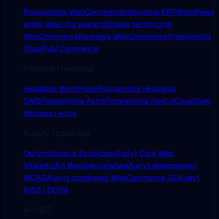
Programista WooCommerce
Integracje ERP
WordPress
white label dla agencji
Opieka techniczna
WooCommerce
Naprawa WooCommerce
Programista
Shopify
AI Commerce
Frontend i headless
Headless WordPress
Programista Headless
CMS
Programista Astro
Programista Next.js
Cloudflare
Workers i edge
Audyty i zgodność
Optymalizacja Szybkości
Audyt Core Web
Vitals
Audyt Bezpieczeństwa
Audyt dostępności
WCAG
Audyt zgodności WooCommerce UE
Audyt
NIS2 i DORA
AI i GEO