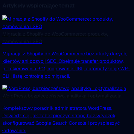
Artykuły wspierające temat
Migracja z Shopify do WooCommerce: produkty,
zamówienia i SEO
Migracja z Shopify do WooCommerce bez utraty danych,
klientów ani pozycji SEO. Obejmuje transfer produktów,
przekierowania 301, mapowanie URL, automatyzację WP-
CLI i listę kontrolną po migracji.
WordPress, bezpieczeństwo, analityka i optymalizacja
Kompleksowy poradnik administratora WordPress.
Dowiedz się, jak zabezpieczyć stronę bez wtyczek,
skonfigurować Google Search Console i przyspieszyć
ładowanie.