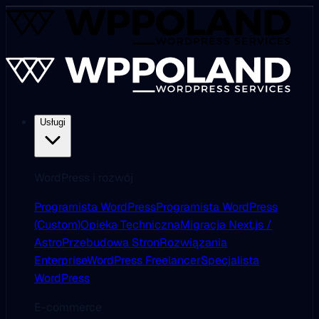
Usługi
WordPress i rozwój
Programista WordPress
Programista WordPress
(Custom)
Opieka Techniczna
Migracja Next.js /
Astro
Przebudowa Stron
Rozwiązania
Enterprise
WordPress Freelancer
Specjalista
WordPress
E-commerce