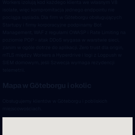
Workers izolują kod każdego klienta we własnym V8
isolate, więc kompromitacja jednego endpointu nie
pociąga sąsiada. Dla firm w Göteborgu obsługujących
Startupy i firmy korporacyjne podpinamy Bot
Management, WAF z regułami OWASP i Rate Limiting na
poziomie POP - atak DDoS wygasa w warstwie sieci,
zanim w ogóle dotrze do aplikacji. Zero trust dla origin,
mTLS między Workers a Hyperdrive i logi z Logpush w
SIEM domowym, jeśli Szwecja wymaga rezydencji
telemetrii.
Mapa w Göteborgu i okolic
Obsługujemy klientów w Göteborgu i pobliskich
miejscowościach.