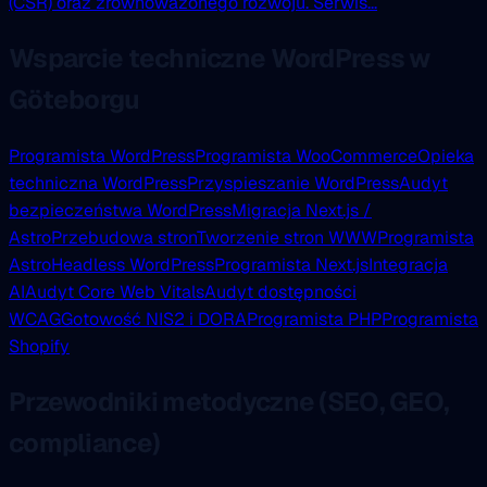
(CSR) oraz zrównoważonego rozwoju. Serwis...
Wsparcie techniczne WordPress w
Göteborgu
Programista WordPress
Programista WooCommerce
Opieka
techniczna WordPress
Przyspieszanie WordPress
Audyt
bezpieczeństwa WordPress
Migracja Next.js /
Astro
Przebudowa stron
Tworzenie stron WWW
Programista
Astro
Headless WordPress
Programista Next.js
Integracja
AI
Audyt Core Web Vitals
Audyt dostępności
WCAG
Gotowość NIS2 i DORA
Programista PHP
Programista
Shopify
Przewodniki metodyczne (SEO, GEO,
compliance)