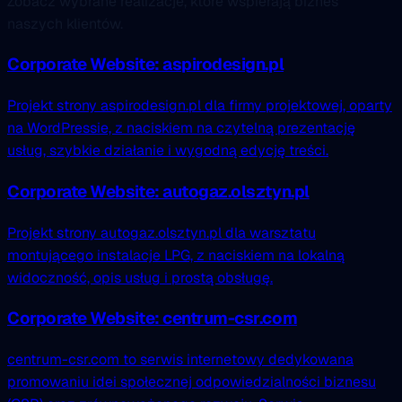
Zobacz wybrane realizacje, które wspierają biznes
naszych klientów.
Corporate Website: aspirodesign.pl
Projekt strony aspirodesign.pl dla firmy projektowej, oparty
na WordPressie, z naciskiem na czytelną prezentację
usług, szybkie działanie i wygodną edycję treści.
Corporate Website: autogaz.olsztyn.pl
Projekt strony autogaz.olsztyn.pl dla warsztatu
montującego instalacje LPG, z naciskiem na lokalną
widoczność, opis usług i prostą obsługę.
Corporate Website: centrum-csr.com
centrum-csr.com to serwis internetowy dedykowana
promowaniu idei społecznej odpowiedzialności biznesu