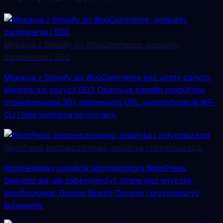
Migracja z Shopify do WooCommerce: produkty,
zamówienia i SEO
Migracja z Shopify do WooCommerce bez utraty danych,
klientów ani pozycji SEO. Obejmuje transfer produktów,
przekierowania 301, mapowanie URL, automatyzację WP-
CLI i listę kontrolną po migracji.
WordPress, bezpieczeństwo, analityka i optymalizacja
Kompleksowy poradnik administratora WordPress.
Dowiedz się, jak zabezpieczyć stronę bez wtyczek,
skonfigurować Google Search Console i przyspieszyć
ładowanie.