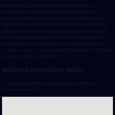
Workers izolują kod każdego klienta we własnym V8
isolate, więc kompromitacja jednego endpointu nie
pociąga sąsiada. Dla firm w Kopenhadze obsługujących
Design i green tech podpinamy Bot Management, WAF z
regułami OWASP i Rate Limiting na poziomie POP - atak
DDoS wygasa w warstwie sieci, zanim w ogóle dotrze do
aplikacji. Zero trust dla origin, mTLS między Workers a
Hyperdrive i logi z Logpush w SIEM domowym, jeśli Dania
wymaga rezydencji telemetrii.
Mapa w Kopenhadze i okolic
Obsługujemy klientów w Kopenhadze i pobliskich
miejscowościach.