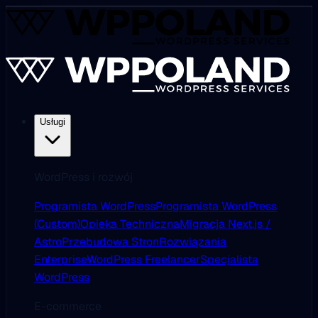
Usługi
WordPress i rozwój
Programista WordPress
Programista WordPress
(Custom)
Opieka Techniczna
Migracja Next.js /
Astro
Przebudowa Stron
Rozwiązania
Enterprise
WordPress Freelancer
Specjalista
WordPress
E-commerce