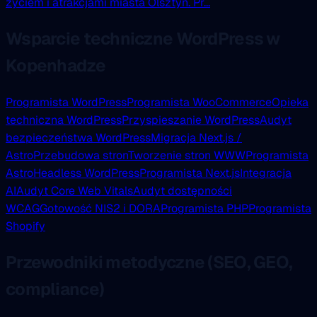
życiem i atrakcjami miasta Olsztyn. Pr...
Wsparcie techniczne WordPress w
Kopenhadze
Programista WordPress
Programista WooCommerce
Opieka
techniczna WordPress
Przyspieszanie WordPress
Audyt
bezpieczeństwa WordPress
Migracja Next.js /
Astro
Przebudowa stron
Tworzenie stron WWW
Programista
Astro
Headless WordPress
Programista Next.js
Integracja
AI
Audyt Core Web Vitals
Audyt dostępności
WCAG
Gotowość NIS2 i DORA
Programista PHP
Programista
Shopify
Przewodniki metodyczne (SEO, GEO,
compliance)