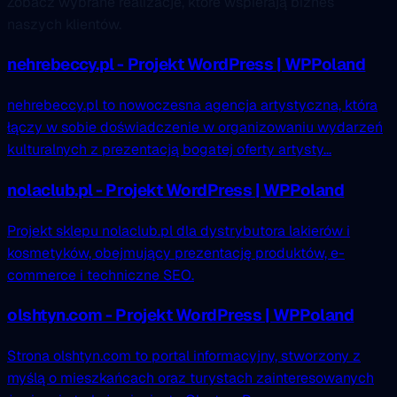
Zobacz wybrane realizacje, które wspierają biznes
naszych klientów.
nehrebeccy.pl - Projekt WordPress | WPPoland
nehrebeccy.pl to nowoczesna agencja artystyczna, która
łączy w sobie doświadczenie w organizowaniu wydarzeń
kulturalnych z prezentacją bogatej oferty artysty...
nolaclub.pl - Projekt WordPress | WPPoland
Projekt sklepu nolaclub.pl dla dystrybutora lakierów i
kosmetyków, obejmujący prezentację produktów, e-
commerce i techniczne SEO.
olshtyn.com - Projekt WordPress | WPPoland
Strona olshtyn.com to portal informacyjny, stworzony z
myślą o mieszkańcach oraz turystach zainteresowanych