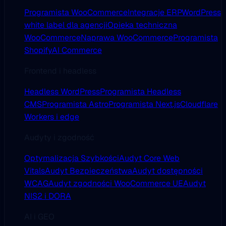
Programista WooCommerce
Integracje ERP
WordPress
white label dla agencji
Opieka techniczna
WooCommerce
Naprawa WooCommerce
Programista
Shopify
AI Commerce
Frontend i headless
Headless WordPress
Programista Headless
CMS
Programista Astro
Programista Next.js
Cloudflare
Workers i edge
Audyty i zgodność
Optymalizacja Szybkości
Audyt Core Web
Vitals
Audyt Bezpieczeństwa
Audyt dostępności
WCAG
Audyt zgodności WooCommerce UE
Audyt
NIS2 i DORA
AI i GEO