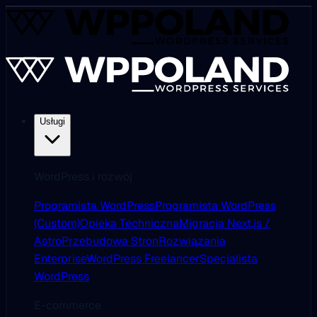
Usługi
WordPress i rozwój
Programista WordPress
Programista WordPress
(Custom)
Opieka Techniczna
Migracja Next.js /
Astro
Przebudowa Stron
Rozwiązania
Enterprise
WordPress Freelancer
Specjalista
WordPress
E-commerce