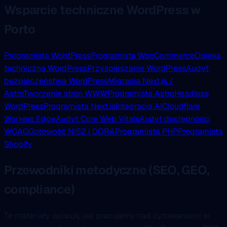
Wsparcie techniczne WordPress w
Porto
Programista WordPress
Programista WooCommerce
Opieka
techniczna WordPress
Przyspieszanie WordPress
Audyt
bezpieczeństwa WordPress
Migracja Next.js /
Astro
Tworzenie stron WWW
Programista Astro
Headless
WordPress
Programista Next.js
Integracja AI
Cloudflare
Workers Edge
Audyt Core Web Vitals
Audyt dostępności
WCAG
Gotowość NIS2 i DORA
Programista PHP
Programista
Shopify
Przewodniki metodyczne (SEO, GEO,
compliance)
Te materiały opisują, jak pracujemy nad cytowaniami w