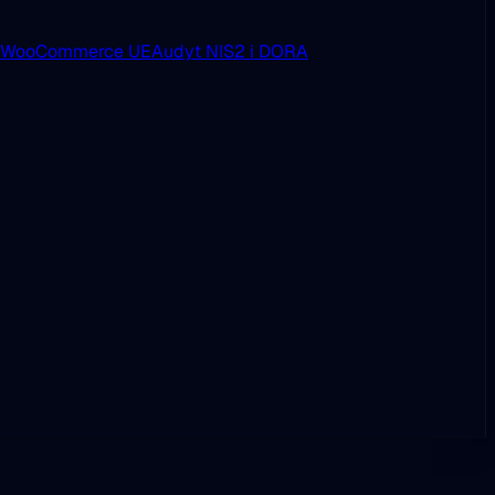
i WooCommerce UE
Audyt NIS2 i DORA