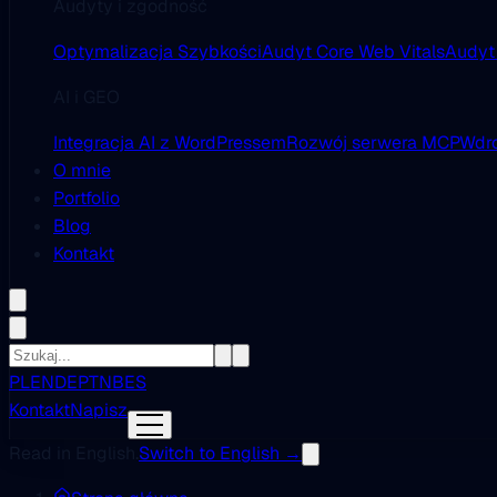
Audyty i zgodność
Optymalizacja Szybkości
Audyt Core Web Vitals
Audyt
AI i GEO
Integracja AI z WordPressem
Rozwój serwera MCP
Wdro
O mnie
Portfolio
Blog
Kontakt
PL
EN
DE
PT
NB
ES
Kontakt
Napisz
Read in English.
Switch to English →