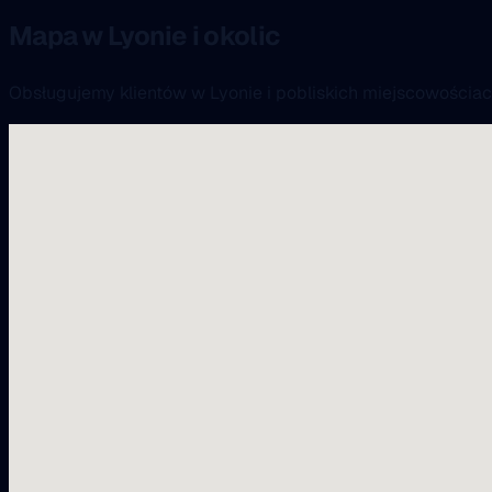
Mapa w Lyonie i okolic
Obsługujemy klientów w Lyonie i pobliskich miejscowościac