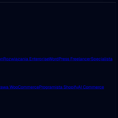
on
Rozwiązania Enterprise
WordPress Freelancer
Specjalista
rawa WooCommerce
Programista Shopify
AI Commerce