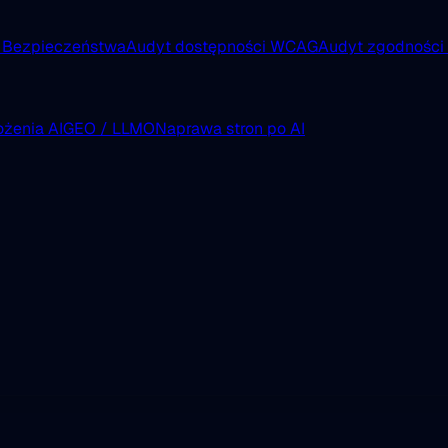
 Bezpieczeństwa
Audyt dostępności WCAG
Audyt zgodnośc
żenia AI
GEO / LLMO
Naprawa stron po AI