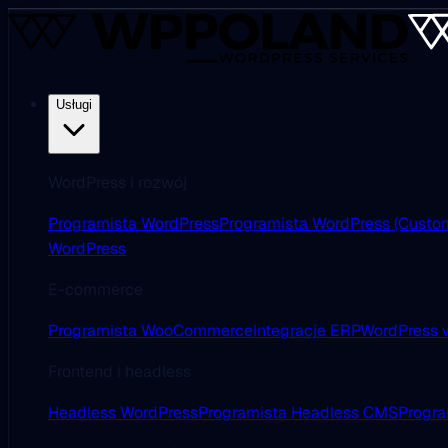
Usługi
WordPress i rozwój
Programista WordPress
Programista WordPress (Custo
WordPress
E-commerce
Programista WooCommerce
Integracje ERP
WordPress w
Frontend i headless
Headless WordPress
Programista Headless CMS
Progra