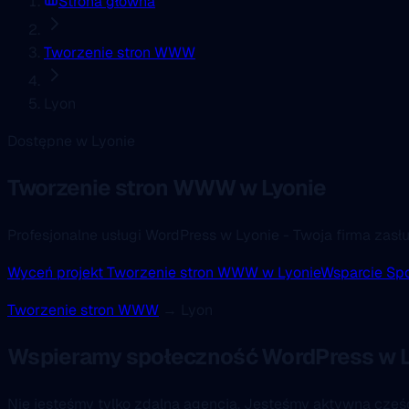
Strona główna
Tworzenie stron WWW
Lyon
Dostępne w Lyonie
Tworzenie stron WWW
w Lyonie
Profesjonalne usługi WordPress w Lyonie - Twoja firma zasł
Wyceń projekt Tworzenie stron WWW w Lyonie
Wsparcie Sp
Tworzenie stron WWW
→ Lyon
Wspieramy społeczność WordPress w L
Nie jesteśmy tylko zdalną agencją. Jesteśmy aktywną czę