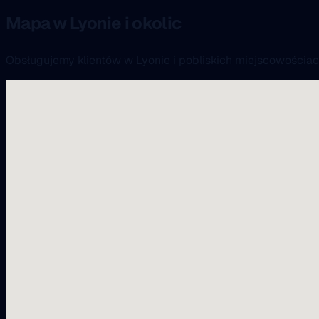
Mapa w Lyonie i okolic
Obsługujemy klientów w Lyonie i pobliskich miejscowościac