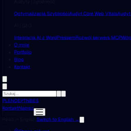
Audyty i zgodność
Optymalizacja Szybkości
Audyt Core Web Vitals
Audyt
AI i GEO
Integracja AI z WordPressem
Rozwój serwera MCP
Wdro
O mnie
Portfolio
Blog
Kontakt
PL
EN
DE
PT
NB
ES
Kontakt
Napisz
Read in English.
Switch to English →