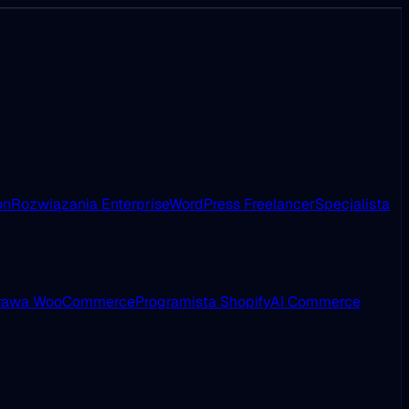
on
Rozwiązania Enterprise
WordPress Freelancer
Specjalista
rawa WooCommerce
Programista Shopify
AI Commerce