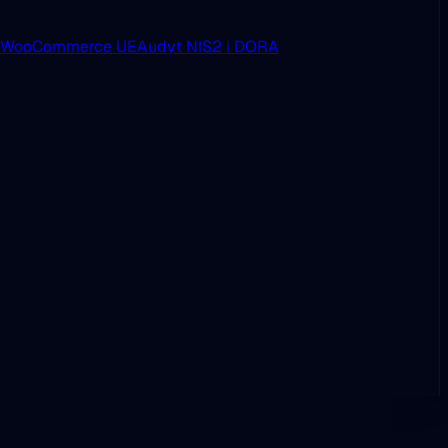
i WooCommerce UE
Audyt NIS2 i DORA