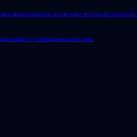
 Bezpieczeństwa
Audyt dostępności WCAG
Audyt zgodnośc
żenia AI
GEO / LLMO
Naprawa stron po AI