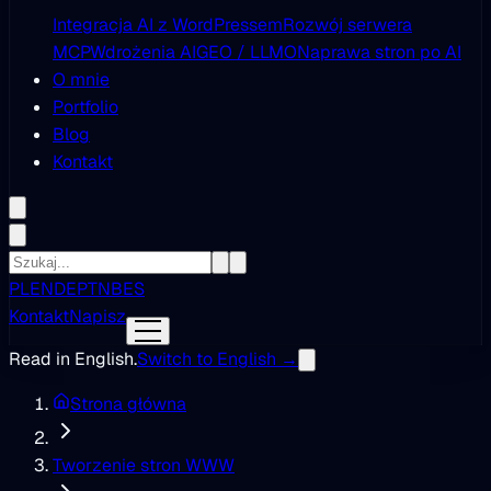
Integracja AI z WordPressem
Rozwój serwera
MCP
Wdrożenia AI
GEO / LLMO
Naprawa stron po AI
O mnie
Portfolio
Blog
Kontakt
PL
EN
DE
PT
NB
ES
Kontakt
Napisz
Read in English.
Switch to English →
Strona główna
Tworzenie stron WWW