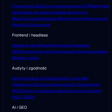
Programista WooCommerce
Integracje ERP
WordPress
white label dla agencji
Opieka techniczna
WooCommerce
Naprawa WooCommerce
Programista
Shopify
AI Commerce
Frontend i headless
Headless WordPress
Programista Headless
CMS
Programista Astro
Programista Next.js
Cloudflare
Workers i edge
Audyty i zgodność
Optymalizacja Szybkości
Audyt Core Web
Vitals
Audyt Bezpieczeństwa
Audyt dostępności
WCAG
Audyt zgodności WooCommerce UE
Audyt
NIS2 i DORA
AI i GEO