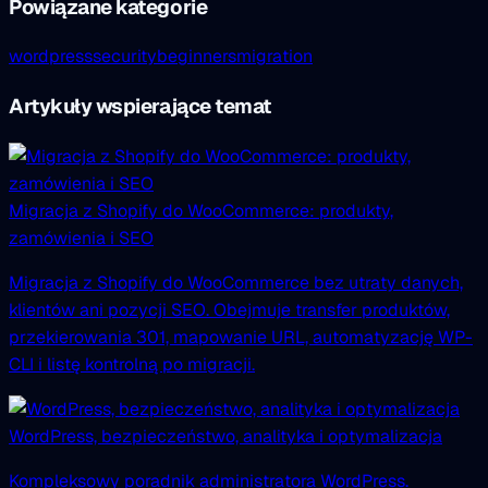
Powiązane kategorie
wordpress
security
beginners
migration
Artykuły wspierające temat
Migracja z Shopify do WooCommerce: produkty,
zamówienia i SEO
Migracja z Shopify do WooCommerce bez utraty danych,
klientów ani pozycji SEO. Obejmuje transfer produktów,
przekierowania 301, mapowanie URL, automatyzację WP-
CLI i listę kontrolną po migracji.
WordPress, bezpieczeństwo, analityka i optymalizacja
Kompleksowy poradnik administratora WordPress.