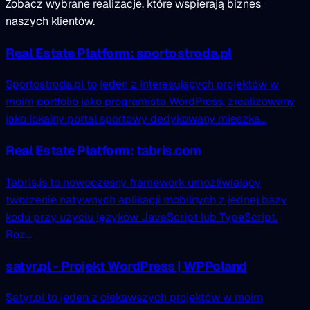
Zobacz wybrane realizacje, które wspierają biznes
naszych klientów.
Real Estate Platform: sportostroda.pl
Sportostroda.pl to jeden z interesujących projektów w
moim portfolio jako programista WordPress, zrealizowany
jako lokalny portal sportowy dedykowany mieszka...
Real Estate Platform: tabris.com
Tabris.js to nowoczesny framework umożliwiający
tworzenie natywnych aplikacji mobilnych z jednej bazy
kodu przy użyciu języków JavaScript lub TypeScript.
Roz...
satyr.pl - Projekt WordPress | WPPoland
Satyr.pl to jeden z ciekawszych projektów w moim