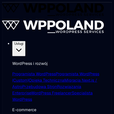
Usługi
WordPress i rozwój
Programista WordPress
Programista WordPress
(Custom)
Opieka Techniczna
Migracja Next.js /
Astro
Przebudowa Stron
Rozwiązania
Enterprise
WordPress Freelancer
Specjalista
WordPress
E-commerce