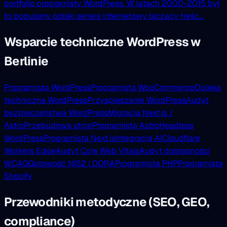
portfolio programisty WordPress. W latach 2000-2015 był
to popularny polski serwis internetowy łączący treśc...
Wsparcie techniczne WordPress w
Berlinie
Programista WordPress
Programista WooCommerce
Opieka
techniczna WordPress
Przyspieszanie WordPress
Audyt
bezpieczeństwa WordPress
Migracja Next.js /
Astro
Przebudowa stron
Programista Astro
Headless
WordPress
Programista Next.js
Integracja AI
Cloudflare
Workers Edge
Audyt Core Web Vitals
Audyt dostępności
WCAG
Gotowość NIS2 i DORA
Programista PHP
Programista
Shopify
Przewodniki metodyczne (SEO, GEO,
compliance)