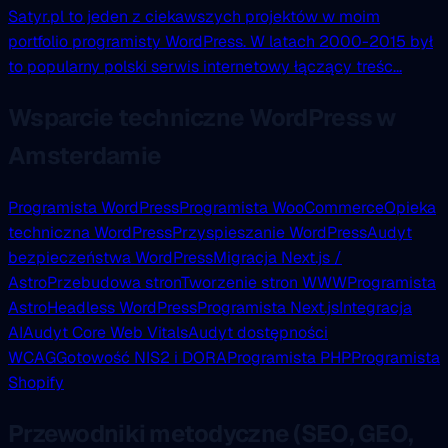
Satyr.pl to jeden z ciekawszych projektów w moim
portfolio programisty WordPress. W latach 2000-2015 był
to popularny polski serwis internetowy łączący treśc...
Wsparcie techniczne WordPress w
Amsterdamie
Programista WordPress
Programista WooCommerce
Opieka
techniczna WordPress
Przyspieszanie WordPress
Audyt
bezpieczeństwa WordPress
Migracja Next.js /
Astro
Przebudowa stron
Tworzenie stron WWW
Programista
Astro
Headless WordPress
Programista Next.js
Integracja
AI
Audyt Core Web Vitals
Audyt dostępności
WCAG
Gotowość NIS2 i DORA
Programista PHP
Programista
Shopify
Przewodniki metodyczne (SEO, GEO,