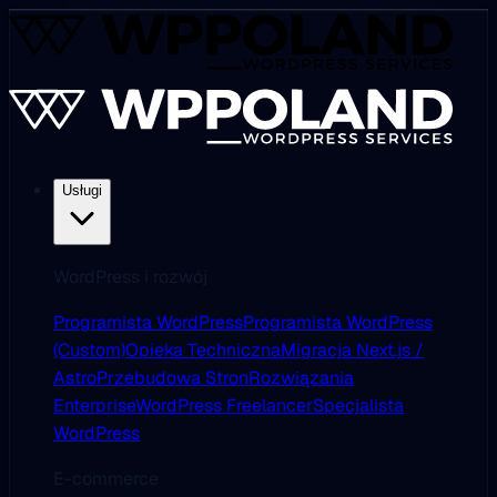
Usługi
WordPress i rozwój
Programista WordPress
Programista WordPress
(Custom)
Opieka Techniczna
Migracja Next.js /
Astro
Przebudowa Stron
Rozwiązania
Enterprise
WordPress Freelancer
Specjalista
WordPress
E-commerce