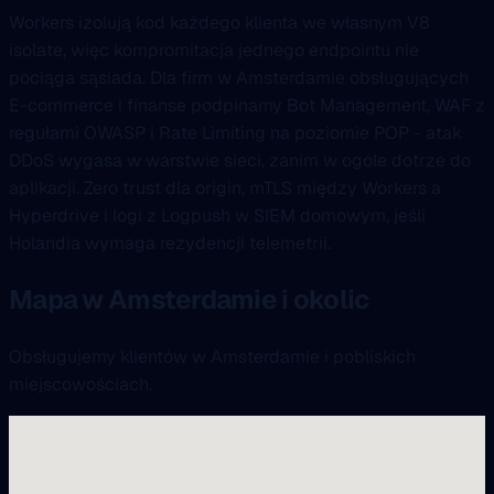
Workers izolują kod każdego klienta we własnym V8
isolate, więc kompromitacja jednego endpointu nie
pociąga sąsiada. Dla firm w Amsterdamie obsługujących
E-commerce i finanse podpinamy Bot Management, WAF z
regułami OWASP i Rate Limiting na poziomie POP - atak
DDoS wygasa w warstwie sieci, zanim w ogóle dotrze do
aplikacji. Zero trust dla origin, mTLS między Workers a
Hyperdrive i logi z Logpush w SIEM domowym, jeśli
Holandia wymaga rezydencji telemetrii.
Mapa w Amsterdamie i okolic
Obsługujemy klientów w Amsterdamie i pobliskich
miejscowościach.