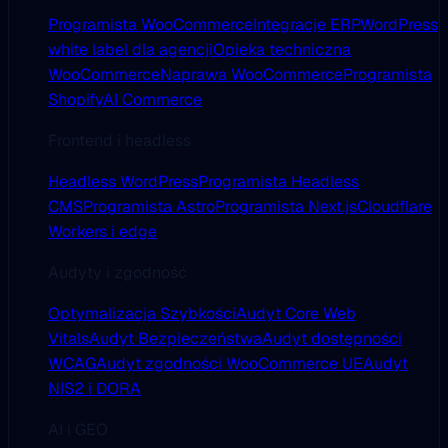
Programista WooCommerce
Integracje ERP
WordPress
white label dla agencji
Opieka techniczna
WooCommerce
Naprawa WooCommerce
Programista
Shopify
AI Commerce
Frontend i headless
Headless WordPress
Programista Headless
CMS
Programista Astro
Programista Next.js
Cloudflare
Workers i edge
Audyty i zgodność
Optymalizacja Szybkości
Audyt Core Web
Vitals
Audyt Bezpieczeństwa
Audyt dostępności
WCAG
Audyt zgodności WooCommerce UE
Audyt
NIS2 i DORA
AI i GEO