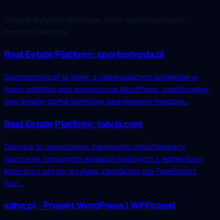
Zobacz wybrane realizacje, które wspierają biznes
naszych klientów.
Real Estate Platform: sportostroda.pl
Sportostroda.pl to jeden z interesujących projektów w
moim portfolio jako programista WordPress, zrealizowany
jako lokalny portal sportowy dedykowany mieszka...
Real Estate Platform: tabris.com
Tabris.js to nowoczesny framework umożliwiający
tworzenie natywnych aplikacji mobilnych z jednej bazy
kodu przy użyciu języków JavaScript lub TypeScript.
Roz...
satyr.pl - Projekt WordPress | WPPoland