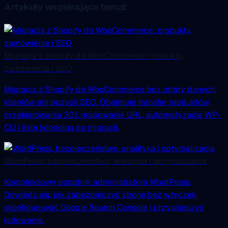
Artykuły wspierające temat
Migracja z Shopify do WooCommerce: produkty,
zamówienia i SEO
Migracja z Shopify do WooCommerce bez utraty danych,
klientów ani pozycji SEO. Obejmuje transfer produktów,
przekierowania 301, mapowanie URL, automatyzację WP-
CLI i listę kontrolną po migracji.
WordPress, bezpieczeństwo, analityka i optymalizacja
Kompleksowy poradnik administratora WordPress.
Dowiedz się, jak zabezpieczyć stronę bez wtyczek,
skonfigurować Google Search Console i przyspieszyć
ładowanie.