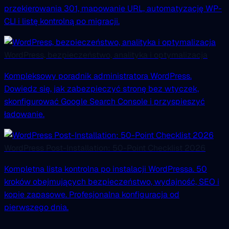
przekierowania 301, mapowanie URL, automatyzację WP-
CLI i listę kontrolną po migracji.
WordPress, bezpieczeństwo, analityka i optymalizacja
Kompleksowy poradnik administratora WordPress.
Dowiedz się, jak zabezpieczyć stronę bez wtyczek,
skonfigurować Google Search Console i przyspieszyć
ładowanie.
WordPress Post-Installation: 50-Point Checklist 2026
Kompletna lista kontrolna po instalacji WordPressa. 50
kroków obejmujących bezpieczeństwo, wydajność, SEO i
kopie zapasowe. Profesjonalna konfiguracja od
pierwszego dnia.