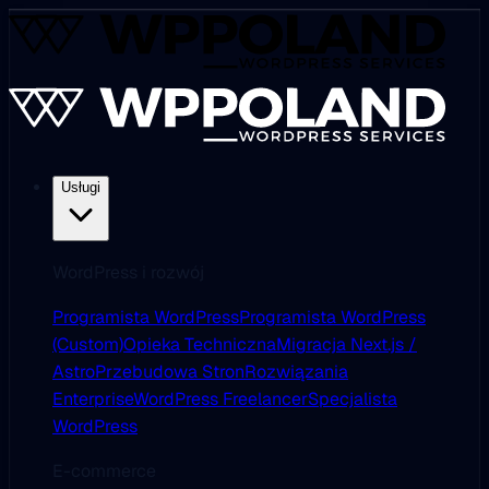
Usługi
WordPress i rozwój
Programista WordPress
Programista WordPress
(Custom)
Opieka Techniczna
Migracja Next.js /
Astro
Przebudowa Stron
Rozwiązania
Enterprise
WordPress Freelancer
Specjalista
WordPress
E-commerce