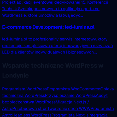
Projekt aplikacji eventowej dedykowanej 15. Konferencji
Technik Szerokopasmowych to aplikacja oparta na
WordPressie, które umożliwia łatwą edyc...
E-commerce Development: led-lumina.pl
led-lumina.pl to profesjonalny serwis internetowy, który
prezentuje kompleksową ofertę innowacyjnych rozwiązań
LED dla klientów indywidualnych i biznesowych....
Wsparcie techniczne WordPress w
Londynie
Programista WordPress
Programista WooCommerce
Opieka
techniczna WordPress
Przyspieszanie WordPress
Audyt
bezpieczeństwa WordPress
Migracja Next.js /
Astro
Przebudowa stron
Tworzenie stron WWW
Programista
Astro
Headless WordPress
Programista Next.js
Integracja