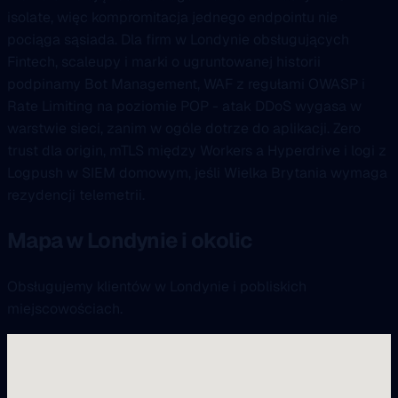
isolate, więc kompromitacja jednego endpointu nie
pociąga sąsiada. Dla firm w Londynie obsługujących
Fintech, scaleupy i marki o ugruntowanej historii
podpinamy Bot Management, WAF z regułami OWASP i
Rate Limiting na poziomie POP - atak DDoS wygasa w
warstwie sieci, zanim w ogóle dotrze do aplikacji. Zero
trust dla origin, mTLS między Workers a Hyperdrive i logi z
Logpush w SIEM domowym, jeśli Wielka Brytania wymaga
rezydencji telemetrii.
Mapa w Londynie i okolic
Obsługujemy klientów w Londynie i pobliskich
miejscowościach.