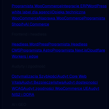
Programista WooCommerce
Integracje ERP
WordPress
white label dla agencji
Opieka techniczna
WooCommerce
Naprawa WooCommerce
Programista
Shopify
AI Commerce
Frontend i headless
Headless WordPress
Programista Headless
CMS
Programista Astro
Programista Next.js
Cloudflare
Workers i edge
Audyty i zgodność
Optymalizacja Szybkości
Audyt Core Web
Vitals
Audyt Bezpieczeństwa
Audyt dostępności
WCAG
Audyt zgodności WooCommerce UE
Audyt
NIS2 i DORA
AI i GEO