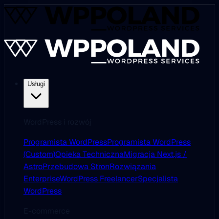
Usługi
WordPress i rozwój
Programista WordPress
Programista WordPress
(Custom)
Opieka Techniczna
Migracja Next.js /
Astro
Przebudowa Stron
Rozwiązania
Enterprise
WordPress Freelancer
Specjalista
WordPress
E-commerce