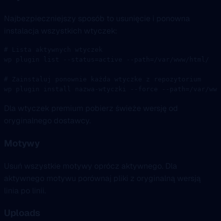
Najbezpieczniejszy sposób to usunięcie i ponowna
instalacja wszystkich wtyczek:
# Lista aktywnych wtyczek
wp
 plugin
 list
 --status=active
 --path=/var/www/html/
# Zainstaluj ponownie każda wtyczke z repozytorium
wp
 plugin
 install
 nazwa-wtyczki
 --force
 --path=/var/www
Dla wtyczek premium pobierz świeże wersję od
oryginalnego dostawcy.
Motywy
Usuń wszystkie motywy oprócz aktywnego. Dla
aktywnego motywu porównaj pliki z oryginalną wersją
linia po linii.
Uploads