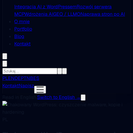
Integracja AI z WordPressem
Rozwój serwera
MCP
Wdrożenia AI
GEO / LLMO
Naprawa stron po AI
O mnie
Portfolio
Blog
Kontakt
PL
EN
DE
PT
NB
ES
Kontakt
Napisz
Read in English.
Switch to English →
PL