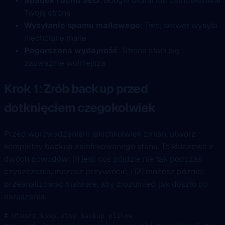
Spadek ruchu SEO
: Google ukarał lub deindeksował
Twoją stronę
Wysyłanie spamu mailowego
: Twój serwer wysyła
niechciane maile
Pogorszona wydajność
: Strona stała się
zauważnie wolniejsza
Krok 1: Zrób backup przed
dotknięciem czegokolwiek
Przed wprowadźeniem jakichkolwiek zmian, utwórz
kompletny backup zainfekowanego stanu. To kluczowe z
dwóch powodów: (1) jeśli coś pójdzie nie tak podczas
czyszczenia, możesz przywrócić, i (2) możesz później
przeanalizować malware, aby zrozumieć, jak doszło do
naruszenia.
# Utworz kompletny backup plikow