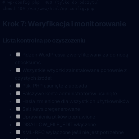
# wp-config.php: 400 (tylko do odczytu)
chmod
 400
 /var/www/html/wp-config.php
Krok 7: Weryfikacja i monitorowanie
Lista kontrolna po czyszczeniu
Rdzeń WordPressa zweryfikowany za pomocą
checksums
Wszystkie wtyczki zainstalowane ponownie z
czystych źródeł
Pliki PHP usunięte z uploads
Fałszywe konta administratorów usunięte
Hasła zmienione dla wszystkich użytkowników
Salt Keys zregenerowane
Uprawnienia plików poprawione
DISALLOW_FILE_EDIT włączone
XML-RPC wyłączone jeśli nie jest potrzebne