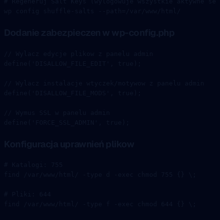
# Regeneruj Salt Keys (wylogowuje wszystkie aktywne ses
wp
 config
 shuffle-salts
 --path=/var/www/html/
Dodanie zabezpieczen w wp-config.php
// Wylacz edycje plikow z panelu admin
define
(
'DISALLOW_FILE_EDIT'
, 
true
);
// Wylacz instalacje wtyczek/motywow z panelu admin
define
(
'DISALLOW_FILE_MODS'
, 
true
);
// Wymus SSL w panelu admin
define
(
'FORCE_SSL_ADMIN'
, 
true
);
Konfiguracja uprawnień plikow
# Katalogi: 755
find
 /var/www/html/
 -type
 d
 -exec
 chmod
 755
 {}
 \;
# Pliki: 644
find
 /var/www/html/
 -type
 f
 -exec
 chmod
 644
 {}
 \;