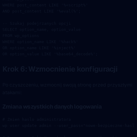
WHERE
 post_content 
LIKE
 '%<script%'
AND
 post_content 
LIKE
 '%eval(%'
;
-- Szukaj podejrzanych opcji
SELECT
 option_name, option_value
FROM
 wp_options
WHERE
 option_name 
LIKE
 '%hack%'
OR
 option_name 
LIKE
 '%inject%'
OR
 option_value 
LIKE
 '%base64_decode%'
;
Krok 6: Wzmocnienie konfiguracji
Po czyszczeniu, wzmocnij swoją stronę przed przyszłymi
atakami:
Zmiana wszystkich danych logowania
# Zmien haslo administratora
wp
 user
 update
 admin
 --user_pass=
"nowe-bezpieczne-haslo