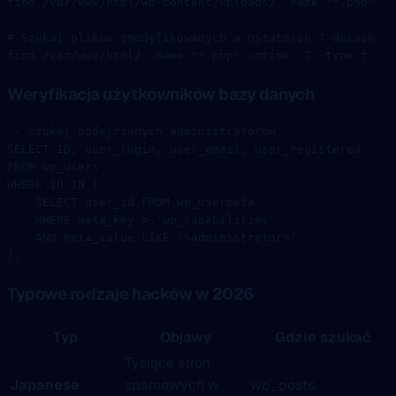
find
 /var/www/html/wp-content/uploads/
 -name
 "*.php"
 -t
# Szukaj plikow zmodyfikowanych w ostatnich 7 dniach
find
 /var/www/html/
 -name
 "*.php"
 -mtime
 -7
 -type
 f
Weryfikacja użytkowników bazy danych
-- Szukaj podejrzanych administratorów
SELECT
 ID, user_login, user_email, user_registered
FROM
 wp_users
WHERE
 ID 
IN
 (
    SELECT
 user_id 
FROM
 wp_usermeta
    WHERE
 meta_key 
=
 'wp_capabilities'
    AND
 meta_value 
LIKE
 '%administrator%'
);
Typowe rodzaje hacków w 2026
Typ
Objawy
Gdzie szukać
Tysiące stron
Japanese
spamowych w
wp_posts,