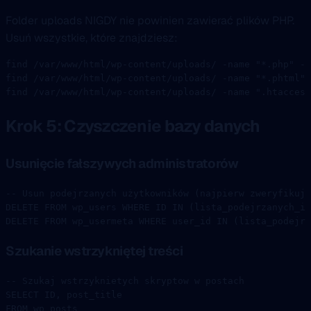
Folder uploads NIGDY nie powinien zawierać plików PHP.
Usuń wszystkie, które znajdziesz:
find
 /var/www/html/wp-content/uploads/
 -name
 "*.php"
 -d
find
 /var/www/html/wp-content/uploads/
 -name
 "*.phtml"
 
find
 /var/www/html/wp-content/uploads/
 -name
 ".htaccess
Krok 5: Czyszczenie bazy danych
Usunięcie fałszywych administratorów
-- Usun podejrzanych użytkowników (najpierw zweryfikuj 
DELETE
 FROM
 wp_users 
WHERE
 ID 
IN
 (lista_podejrzanych_id
DELETE
 FROM
 wp_usermeta 
WHERE
 user_id 
IN
 (lista_podejrz
Szukanie wstrzykniętej treści
-- Szukaj wstrzyknietych skryptow w postach
SELECT
 ID, post_title
FROM
 wp_posts