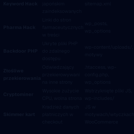
Keyword Hack
japońskim
sitemap.xml
zaindeksowanych
Linki do stron
wp_posts,
Pharma Hack
farmaceutycznych
wp_options
w treści
Ukryte pliki PHP
wp-content/uploads/,
Backdoor PHP
do zdalnego
motywy
dostępu
Odwiedzający
.htaccess, wp-
Złośliwe
przekierowywani
config.php,
przekierowania
na inne strony
wp_options
Wysokie zużycie
Wstrzyknięte pliki JS,
Cryptominer
CPU, wolna strona
wp-includes/
Kradzież danych
JS w
Skimmer kart
płatniczych w
motywach/wtyczkac
checkout
WooCommerce