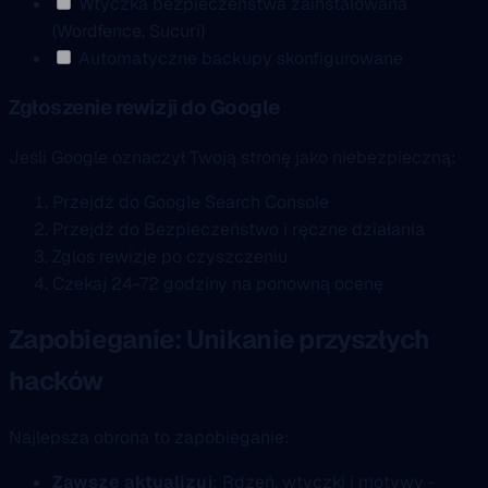
Wtyczka bezpieczeństwa zainstalowana
(Wordfence, Sucuri)
Automatyczne backupy skonfigurowane
Zgłoszenie rewizji do Google
Jeśli Google oznaczył Twoją stronę jako niebezpieczną:
Przejdź do Google Search Console
Przejdź do Bezpieczeństwo i ręczne działania
Zglos rewizje po czyszczeniu
Czekaj 24-72 godziny na ponowną ocenę
Zapobieganie: Unikanie przyszłych
hacków
Najlepsza obrona to zapobieganie:
Zawsze aktualizuj
: Rdzeń, wtyczki i motywy -