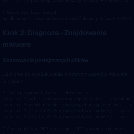
tar
 -czf
 /tmp/backup-zainfekowany-
$(
date
 +%Y%m%d
)
.tar.g
# Eksportuj baze danych
wp
 db
 export
 /tmp/backup-db-zainfekowany-
$(
date
 +%Y%m%d
Krok 2: Diagnoza - Znajdowanie
malware
Skanowanie podejrzanych plików
Użyj grep do wyszukiwania typowych wzorców malware
w plikach:
# Szukaj typowych funkcji obfuskacji
grep
 -rn
 "eval("
 /var/www/html/wp-content/
 --include=
"*
grep
 -rn
 "base64_decode"
 /var/www/html/wp-content/
 --in
grep
 -rn
 "str_rot13"
 /var/www/html/wp-content/
 --includ
grep
 -rn
 "gzinflate"
 /var/www/html/wp-content/
 --includ
# Szukaj plikow PHP w uploads (NIE powinno ich być)