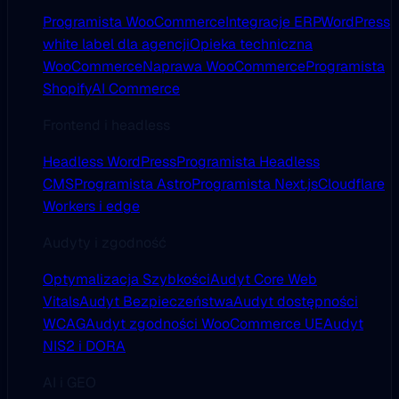
Programista WooCommerce
Integracje ERP
WordPress
white label dla agencji
Opieka techniczna
WooCommerce
Naprawa WooCommerce
Programista
Shopify
AI Commerce
Frontend i headless
Headless WordPress
Programista Headless
CMS
Programista Astro
Programista Next.js
Cloudflare
Workers i edge
Audyty i zgodność
Optymalizacja Szybkości
Audyt Core Web
Vitals
Audyt Bezpieczeństwa
Audyt dostępności
WCAG
Audyt zgodności WooCommerce UE
Audyt
NIS2 i DORA
AI i GEO