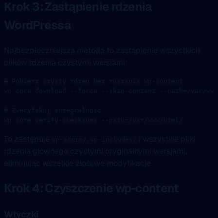
Krok 3: Zastąpienie rdzenia
WordPressa
Najbezpieczniejsza metoda to zastąpienie wszystkich
plików rdzenia czystymi wersjami:
# Pobierz czysty rdzen bez ruszania wp-content
wp
 core
 download
 --force
 --skip-content
 --path=/var/www
# Zweryfikuj integralnosc
wp
 core
 verify-checksums
 --path=/var/www/html/
To zastępuje
,
i wszystkie pliki
wp-admin/
wp-includes/
rdzenia głównego czystymi oryginalnymi wersjami,
eliminując wszelkie złośliwe modyfikacje.
Krok 4: Czyszczenie wp-content
Wtyczki